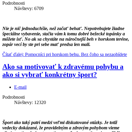
Podrobnosti
Návštevy: 6709
Nie je nič jednoduchšie, než začať behať. Nepotrebujete žiadne
špeciálne vybavenie, stačia vám k tomu dobré bežecké topánky a
môžete ísť. No ak sa chystáte na náročnejší beh v horskom teréne,
zopár vecí by ste pri sebe mať predsa len mali.
Čítať ďalej: Pomocníci pri horskom behu. Bez čoho sa nezaobídete
Ako sa motivovať k zdravému pohybu a
ako si vybrať konkrétny šport?
E-mail
Podrobnosti
Návštevy: 12320
Šport ako taký patrí medzi veľmi diskutované otázky. Je totiž
vedecky dokázané, že pravidelným a zdravým pohybom vieme