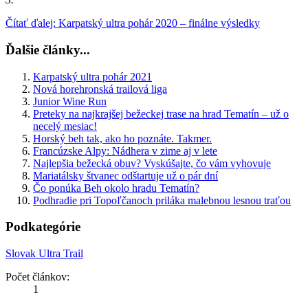
Čítať ďalej: Karpatský ultra pohár 2020 – finálne výsledky
Ďalšie články...
Karpatský ultra pohár 2021
Nová horehronská trailová liga
Junior Wine Run
Preteky na najkrajšej bežeckej trase na hrad Tematín – už o
necelý mesiac!
Horský beh tak, ako ho poznáte. Takmer.
Francúzske Alpy: Nádhera v zime aj v lete
Najlepšia bežecká obuv? Vyskúšajte, čo vám vyhovuje
Mariatálsky štvanec odštartuje už o pár dní
Čo ponúka Beh okolo hradu Tematín?
Podhradie pri Topoľčanoch priláka malebnou lesnou traťou
Podkategórie
Slovak Ultra Trail
Počet článkov:
1