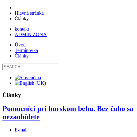
Hlavná stránka
Články
kontakt
ADMIN ZÓNA
Úvod
Termínovka
Články
Články
Pomocníci pri horskom behu. Bez čoho sa
nezaobídete
E-mail