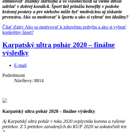
eliminovať známky starnutia a vo všeobecnosti sa vieme dlhšie
udržať v dobrej kondícii. Šport tiež prináša benefity v podobe
krásnej postavy a pre niekoho môže byť motiváciou aj získanie
prvenstva. Ako sa motivovať k športu a ako si vybrať ten ideálny?
Čítať ďalej: Ako sa motivovať k zdravému pohybu a ako si vybrať
konkrétny šport?
Karpatský ultra pohár 2020 – finálne
výsledky
E-mail
Podrobnosti
Návštevy: 8814
Karpatský ultra pohár 2020 – finálne výsledky
Aj Karpatský ultra pohár v roku 2020 ovplyvnila korona a rušenie
pretekov. Z 5 pretekov zaradených do KUP 2020 sa uskutočnili len
3.