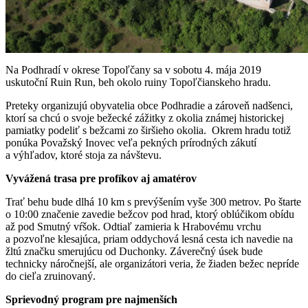
Na Podhradí v okrese Topoľčany sa v sobotu 4. mája 2019
uskutoční Ruin Run, beh okolo ruiny Topoľčianskeho hradu.
Preteky organizujú obyvatelia obce Podhradie a zároveň nadšenci,
ktorí sa chcú o svoje bežecké zážitky z okolia známej historickej
pamiatky podeliť s bežcami zo širšieho okolia. Okrem hradu totiž
ponúka Považský Inovec veľa pekných prírodných zákutí
a výhľadov, ktoré stoja za návštevu.
Vyvážená trasa pre profíkov aj amatérov
Trať behu bude dlhá 10 km s prevýšením vyše 300 metrov. Po štarte
o 10:00 značenie zavedie bežcov pod hrad, ktorý oblúčikom obídu
až pod Smutný vŕšok. Odtiaľ zamieria k Hrabovému vrchu
a pozvoľne klesajúca, priam oddychová lesná cesta ich navedie na
žltú značku smerujúcu od Duchonky. Záverečný úsek bude
technicky náročnejší, ale organizátori veria, že žiaden bežec nepríde
do cieľa zruinovaný.
Sprievodný program pre najmenších