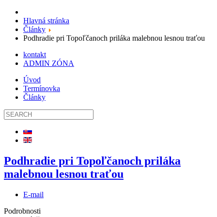
Hlavná stránka
Články
Podhradie pri Topoľčanoch priláka malebnou lesnou traťou
kontakt
ADMIN ZÓNA
Úvod
Termínovka
Články
Podhradie pri Topoľčanoch priláka
malebnou lesnou traťou
E-mail
Podrobnosti