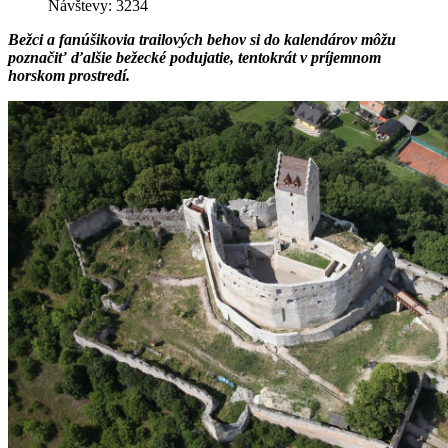
Návštevy: 3234
Bežci a fanúšikovia trailových behov si do kalendárov môžu
poznačiť ďalšie bežecké podujatie, tentokrát v príjemnom
horskom prostredí.