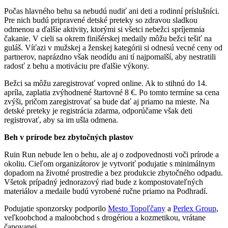
Počas hlavného behu sa nebudú nudiť ani deti a rodinní príslušníci.
Pre nich budú pripravené detské preteky so zdravou sladkou
odmenou a ďalšie aktivity, ktorými si všetci nebežci spríjemnia
čakanie. V cieli sa okrem finišérskej medaily môžu bežci tešiť na
guláš. Víťazi v mužskej a ženskej kategórii si odnesú vecné ceny od
partnerov, naprázdno však neodídu ani tí najpomalší, aby nestratili
radosť z behu a motiváciu pre ďalšie výkony.
Bežci sa môžu zaregistrovať vopred online. Ak to stihnú do 14.
apríla, zaplatia zvýhodnené štartovné 8 €. Po tomto termíne sa cena
zvýši, pričom zaregistrovať sa bude dať aj priamo na mieste. Na
detské preteky je registrácia zdarma, odporúčame však deti
registrovať, aby sa im ušla odmena.
Beh v prírode bez zbytočných plastov
Ruin Run nebude len o behu, ale aj o zodpovednosti voči prírode a
okoliu. Cieľom organizátorov je vytvoriť podujatie s minimálnym
dopadom na životné prostredie a bez produkcie zbytočného odpadu.
Všetok prípadný jednorazový riad bude z kompostovateľných
materiálov a medaile budú vyrobené ručne priamo na Podhradí.
Podujatie sponzorsky podporilo
Mesto Topoľčany
a
Perlex Group
,
veľkoobchod a maloobchod s drogériou a kozmetikou, vrátane
čapovanej.