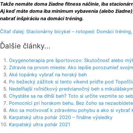
Takže nemáte doma žiadne fitness náčinie, iba stacionárn
Aj keď máte doma iba minimum vybavenia (alebo žiadne), m
nabrať inšpiráciu na domáci tréning.
Čítať ďalej: Stacionárny bicykel – rotoped: Domáci tréning,
Ďalšie články...
Oxygenoterapia pre športovcov: Skutočnosť alebo mý
Zdravie na prvom mieste: Ako lepšie porozumieť svojm
Aké topánky vybrať na horský beh
Po bežecký zážitok si tento víkend príďte pod Topoľč
Nedeľňajší roľničkový predvianočný beh s mikulášskym
Chystáte sa na dlhší beh? Toto si určite vezmite so se
Pomocníci pri horskom behu. Bez čoho sa nezaobídete
Ako sa motivovať k zdravému pohybu a ako si vybrať 
Karpatský ultra pohár 2020 – finálne výsledky
Karpatský ultra pohár 2021