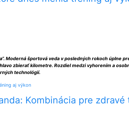
a“. Moderná športová veda v posledných rokoch úplne prep
ezhlavo zbierať kilometre. Rozdiel medzi vyhorením a oso
erných technológií.
réning aj výkon
anda: Kombinácia pre zdravé t