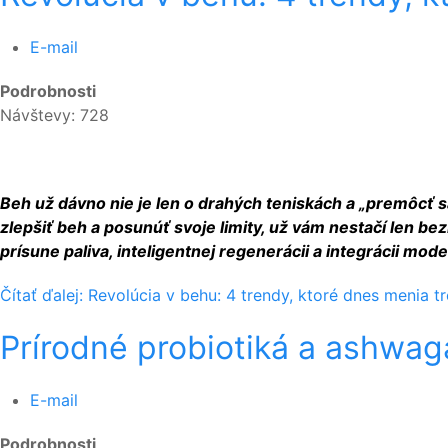
E-mail
Podrobnosti
Návštevy: 728
Beh už dávno nie je len o drahých teniskách a „premôcť s
zlepšiť beh a posunúť svoje limity, už vám nestačí len b
prísune paliva, inteligentnej regenerácii a integrácii mod
Čítať ďalej: Revolúcia v behu: 4 trendy, ktoré dnes menia t
Prírodné probiotiká a ashwag
E-mail
Podrobnosti