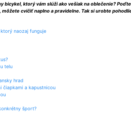
y bicykel, ktorý vám slúži ako vešiak na oblečenie? Poďte
ôžete cvičiť naplno a pravidelne. Tak si urobte pohodlie
 ktorý naozaj funguje
tus?
u telu
iansky hrad
i čiapkami a kapustnicou
bou
konkrétny šport?