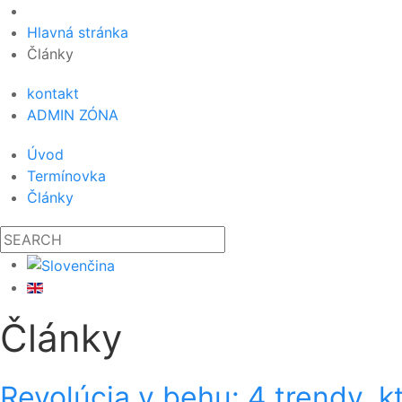
Hlavná stránka
Články
kontakt
ADMIN ZÓNA
Úvod
Termínovka
Články
Články
Revolúcia v behu: 4 trendy, k