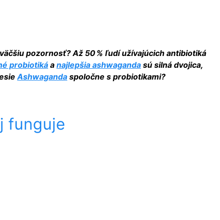
väčšiu pozornosť? Až 50 % ľudí užívajúcich antibiotiká
né probiotiká
a
najlepšia ashwaganda
sú silná dvojica,
nesie
Ashwaganda
spoločne s probiotikami?
j funguje