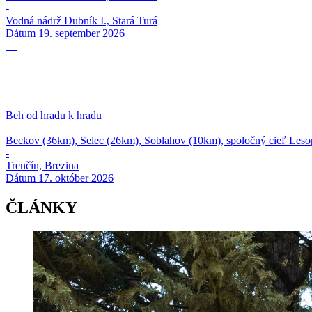
-
Vodná nádrž Dubník I., Stará Turá
Dátum
19. september 2026
17
10
Beh od hradu k hradu
Beckov (36km), Selec (26km), Soblahov (10km), spoločný cieľ Lesop
-
Trenčín, Brezina
Dátum
17. október 2026
ČLÁNKY