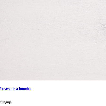
 trávenie a imunitu