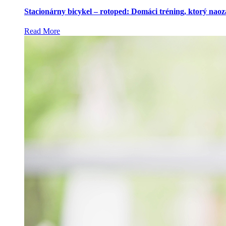
Stacionárny bicykel – rotoped: Domáci tréning, ktorý naoz
Read More