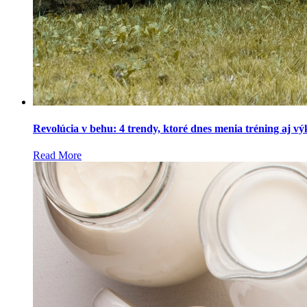
Revolúcia v behu: 4 trendy, ktoré dnes menia tréning aj v
Read More