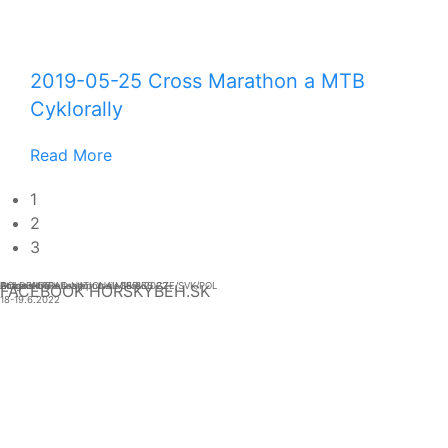
2019-05-25 Cross Marathon a MTB
Cyklorally
Read More
1
2
3
Atrios KIDS - Dragon trails 18.6.2022
Dragon trails
GOLDEN TRAIL NATIONAL SERIES CZE/SVK/POL
Zoborskou lesostepou s Mitickou
FACEBOOK HORSKYBEH.SK
18-19.6.2022