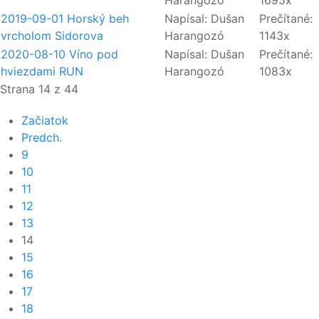
Harangozó
1695x
2019-09-01 Horský beh
Napísal: Dušan
Prečítané:
vrcholom Sidorova
Harangozó
1143x
2020-08-10 Víno pod
Napísal: Dušan
Prečítané:
hviezdami RUN
Harangozó
1083x
Strana 14 z 44
Začiatok
Predch.
9
10
11
12
13
14
15
16
17
18