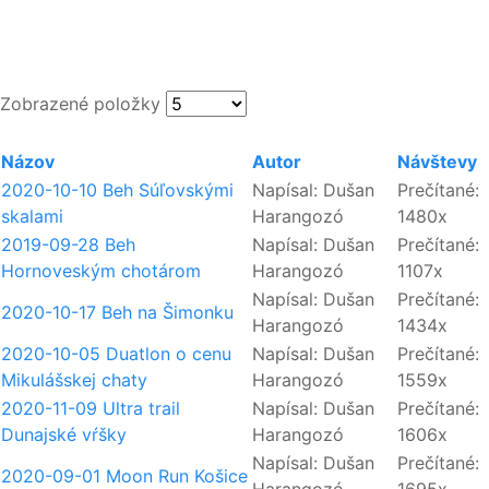
Zobrazené položky
Názov
Autor
Návštevy
2020-10-10 Beh Súľovskými
Napísal: Dušan
Prečítané:
skalami
Harangozó
1480x
2019-09-28 Beh
Napísal: Dušan
Prečítané:
Hornoveským chotárom
Harangozó
1107x
Napísal: Dušan
Prečítané:
2020-10-17 Beh na Šimonku
Harangozó
1434x
2020-10-05 Duatlon o cenu
Napísal: Dušan
Prečítané:
Mikulášskej chaty
Harangozó
1559x
2020-11-09 Ultra trail
Napísal: Dušan
Prečítané:
Dunajské vŕšky
Harangozó
1606x
Napísal: Dušan
Prečítané:
2020-09-01 Moon Run Košice