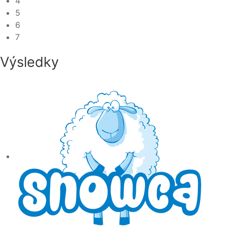
4
5
6
7
Výsledky