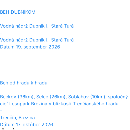
BEH DUBNÍKOM
Vodná nádrž Dubník I., Stará Turá
-
Vodná nádrž Dubník I., Stará Turá
Dátum
19. september 2026
17
10
Beh od hradu k hradu
Beckov (36km), Selec (26km), Soblahov (10km), spoločný
cieľ Lesopark Brezina v blízkosti Trenčianského hradu
-
Trenčín, Brezina
Dátum
17. október 2026