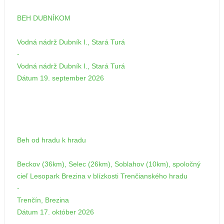
BEH DUBNÍKOM
Vodná nádrž Dubník I., Stará Turá
-
Vodná nádrž Dubník I., Stará Turá
Dátum
19. september 2026
17
10
Beh od hradu k hradu
Beckov (36km), Selec (26km), Soblahov (10km), spoločný
cieľ Lesopark Brezina v blízkosti Trenčianského hradu
-
Trenčín, Brezina
Dátum
17. október 2026