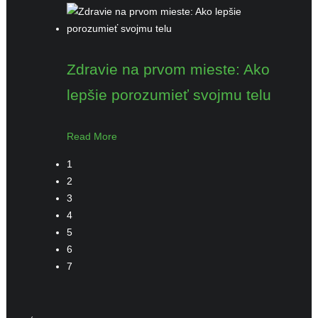
Zdravie na prvom mieste: Ako
lepšie porozumieť svojmu telu
Read More
1
2
3
4
5
6
7