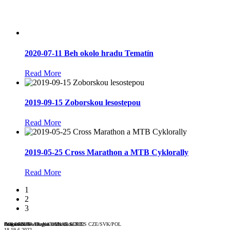
2020-07-11 Beh okolo hradu Tematín
Read More
2019-09-15 Zoborskou lesostepou
Read More
2019-05-25 Cross Marathon a MTB Cyklorally
Read More
1
2
3
Atrios KIDS - Dragon trails 18.6.2022
Dragon trails
GOLDEN TRAIL NATIONAL SERIES CZE/SVK/POL
Zoborskou lesostepou s Mitickou
18-19.6.2022