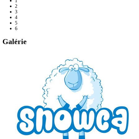
1
2
3
4
5
6
Galérie