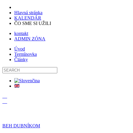
Hlavná stránka
KALENDÁR
ČO SME SI UŽILI
kontakt
ADMIN ZÓNA
Úvod
Termínovka
Články
19
09
BEH DUBNÍKOM