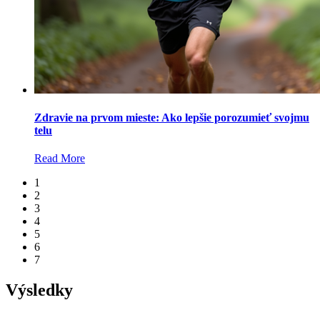
Zdravie na prvom mieste: Ako lepšie porozumieť svojmu
telu
Read More
1
2
3
4
5
6
7
Výsledky