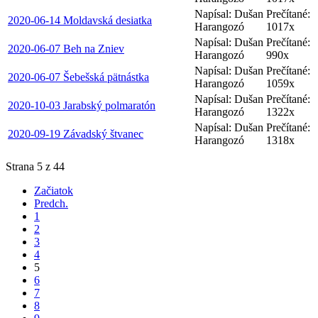
Napísal: Dušan
Prečítané:
2020-06-14 Moldavská desiatka
Harangozó
1017x
Napísal: Dušan
Prečítané:
2020-06-07 Beh na Zniev
Harangozó
990x
Napísal: Dušan
Prečítané:
2020-06-07 Šebešská pätnástka
Harangozó
1059x
Napísal: Dušan
Prečítané:
2020-10-03 Jarabský polmaratón
Harangozó
1322x
Napísal: Dušan
Prečítané:
2020-09-19 Závadský štvanec
Harangozó
1318x
Strana 5 z 44
Začiatok
Predch.
1
2
3
4
5
6
7
8