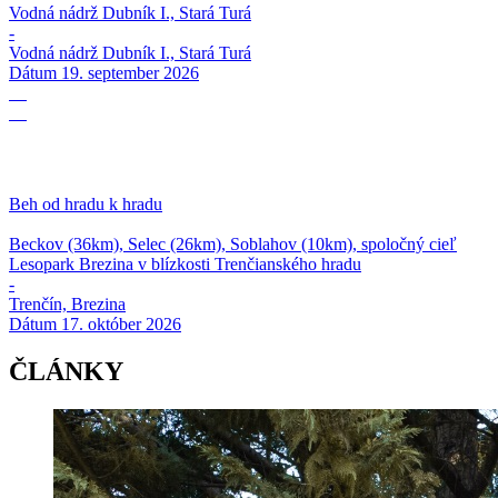
Vodná nádrž Dubník I., Stará Turá
-
Vodná nádrž Dubník I., Stará Turá
Dátum
19. september 2026
17
10
Beh od hradu k hradu
Beckov (36km), Selec (26km), Soblahov (10km), spoločný cieľ
Lesopark Brezina v blízkosti Trenčianského hradu
-
Trenčín, Brezina
Dátum
17. október 2026
ČLÁNKY