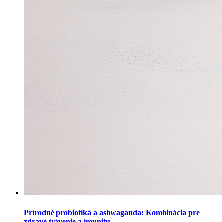
Prírodné probiotiká a ashwaganda: Kombinácia pre
zdravé trávenie a imunitu