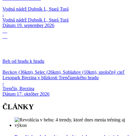
Vodná nádrž Dubník I., Stará Turá
-
Vodná nádrž Dubník I., Stará Turá
Dátum
19. september 2026
17
10
Beh od hradu k hradu
Beckov (36km), Selec (26km), Soblahov (10km), spoločný cieľ
Lesopark Brezina v blízkosti Trenčianského hradu
-
Trenčín, Brezina
Dátum
17. október 2026
ČLÁNKY