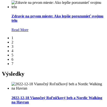
Zdravie na prvom mieste: Ako lepšie porozumieť svojmu
telu
Read More
1
2
3
4
5
6
7
Výsledky
2022-12-18 Vianočný Roľničkový beh a Nordic Walking
na Havran