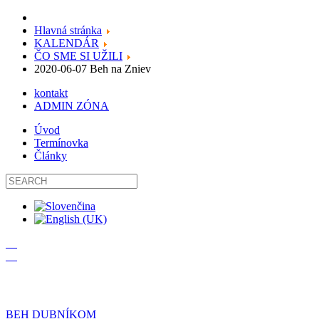
Hlavná stránka
KALENDÁR
ČO SME SI UŽILI
2020-06-07 Beh na Zniev
kontakt
ADMIN ZÓNA
Úvod
Termínovka
Články
19
09
BEH DUBNÍKOM