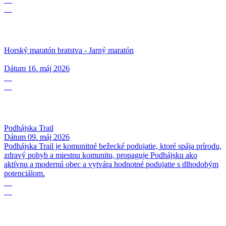
05
Horský maratón bratstva - Jarný maratón
Dátum
16. máj 2026
09
05
Podhájska Trail
Dátum
09. máj 2026
Podhájska Trail je komunitné bežecké podujatie, ktoré spája prírodu,
zdravý pohyb a miestnu komunitu, propaguje Podhájsku ako
aktívnu a modernú obec a vytvára hodnotné podujatie s dlhodobým
potenciálom.
01
05