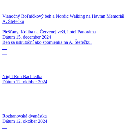
Vianočný Roľničkový beh a Nordic Walking na Havran Memoriál
A. Štefečku
Piešťany, Koliba na Červenej veži, hotel Panoráma
Dátum
15. december 2024
Beh sa uskutoční ako spomienka na A. Štefečku.
12
10
Night Run Bachledka
Dátum
12. október 2024
12
10
Rozhanovská dvanástka
Dátum
12. október 2024
06