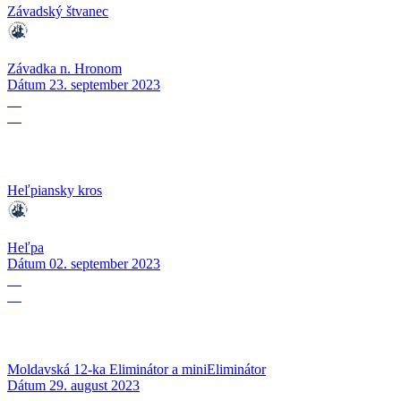
Závadský štvanec
Závadka n. Hronom
Dátum
23. september 2023
02
09
Heľpiansky kros
Heľpa
Dátum
02. september 2023
29
08
Moldavská 12-ka Eliminátor a miniEliminátor
Dátum
29. august 2023