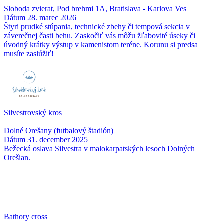
Sloboda zvierat, Pod brehmi 1A, Bratislava - Karlova Ves
Dátum
28. marec 2026
Štyri prudké stúpania, technické zbehy či tempová sekcia v
záverečnej časti behu. Zaskočiť vás môžu žľabovité úseky či
úvodný krátky výstup v kamenistom teréne. Korunu si predsa
musíte zaslúžiť!
31
12
Silvestrovský kros
Dolné Orešany (futbalový štadión)
Dátum
31. december 2025
Bežecká oslava Silvestra v malokarpatských lesoch Dolných
Orešian.
30
11
Bathory cross