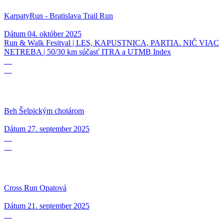
KarpatyRun - Bratislava Trail Run
Dátum
04. október 2025
Run & Walk Fesitval | LES, KAPUSTNICA, PARTIA. NIČ VIAC
NETREBA | 50/30 km súčasť ITRA a UTMB Index
27
09
Beh Šelpickým chotárom
Dátum
27. september 2025
21
09
Cross Run Opatová
Dátum
21. september 2025
15
09