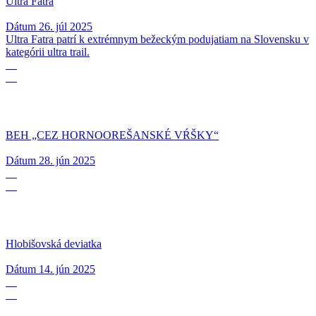
Ultra Fatra
Dátum
26. júl 2025
Ultra Fatra patrí k extrémnym bežeckým podujatiam na Slovensku v
kategórii ultra trail.
28
06
BEH „CEZ HORNOOREŠANSKÉ VŔŠKY“
Dátum
28. jún 2025
14
06
Hlobišovská deviatka
Dátum
14. jún 2025
01
05