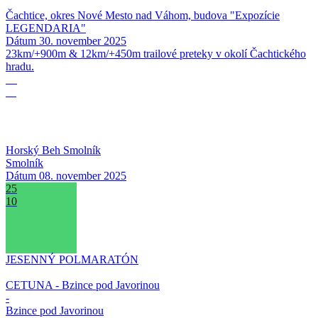
Čachtice, okres Nové Mesto nad Váhom, budova "Expozície
LEGENDARIA"
Dátum
30. november 2025
23km/+900m & 12km/+450m trailové preteky v okolí Čachtického
hradu.
08
11
Horský Beh Smolník
Smolník
Dátum
08. november 2025
25
10
JESENNÝ POLMARATÓN
CETUNA - Bzince pod Javorinou
-
Bzince pod Javorinou