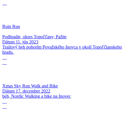
06
Ruin Run
Podhradie, okres Topoľčany, Pažite
Dátum
11. jún 2023
Trailový beh pohorím Považského Inovca v okolí Topoľčianskeho
hradu.
17
12
Xmas Sky Run Walk and Bike
Dátum
17. december 2022
beh, Nordic Walking a bike na Inovec
17
09