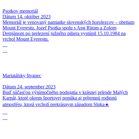
Psotkov memoriál
Dátum
14. október 2023
Memoriál je venovaný pamiatke slovenských horolezcov – obetiam
Mount Everestu. Jozef Psotka spolu s Ang Ritom a Zolom
Demjánom po prelezení južného piliera vystúpil 15.10.1984 na
vrchol Mount Everestu.
24
09
Mariatálsky štvanec
Dátum
24. september 2023
Buď súčasťou výnimočného podujatia v krásnej prírode Malých
Karpát, ktoré okrem športovej ponúka aj príjemnú rodinnú
atmosféru, ktorá vrcholí prekrásnym západom Slnka☀️
23
09