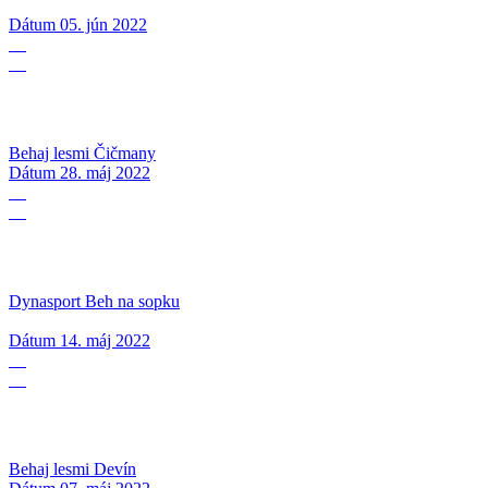
Dátum
05. jún 2022
28
05
Behaj lesmi Čičmany
Dátum
28. máj 2022
14
05
Dynasport Beh na sopku
Dátum
14. máj 2022
07
05
Behaj lesmi Devín