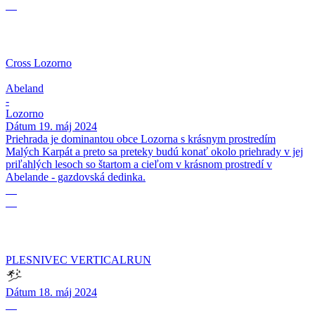
05
Cross Lozorno
Abeland
-
Lozorno
Dátum
19. máj 2024
Priehrada je dominantou obce Lozorna s krásnym prostredím
Malých Karpát a preto sa preteky budú konať okolo priehrady v jej
priľahlých lesoch so štartom a cieľom v krásnom prostredí v
Abelande - gazdovská dedinka.
18
05
PLESNIVEC VERTICALRUN
Dátum
18. máj 2024
05