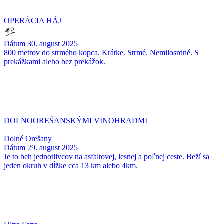
OPERÁCIA HÁJ
Dátum
30. august 2025
800 metrov do strmého kopca. Krátke. Strmé. Nemilosrdné. S
prekážkami alebo bez prekážok.
29
08
DOLNOOREŠANSKÝMI VINOHRADMI
Dolné Orešany
Dátum
29. august 2025
Je to beh jednotlivcov na asfaltovej, lesnej a poľnej ceste. Beží sa
jeden okruh v dĺžke cca 13 km alebo 4km.
26
07