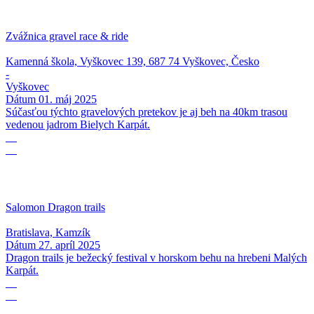
Zvážnica gravel race & ride
Kamenná škola, Vyškovec 139, 687 74 Vyškovec, Česko
-
Vyškovec
Dátum
01. máj 2025
Súčasťou týchto gravelových pretekov je aj beh na 40km trasou
vedenou jadrom Bielych Karpát.
27
04
Salomon Dragon trails
Bratislava, Kamzík
Dátum
27. apríl 2025
Dragon trails je bežecký festival v horskom behu na hrebeni Malých
Karpát.
15
12