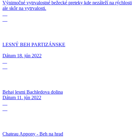
Výnimočné vytrvalostné bežecké preteky kde nezáleží na rýchlosti
ale skôr na vytrvalosti.
18
06
LESNÝ BEH PARTIZÁNSKE
Dátum
18. jún 2022
11
06
Behaj lesmi Bachledova dolina
Dátum
11. jún 2022
05
06
Chateau Appony - Beh na hrad