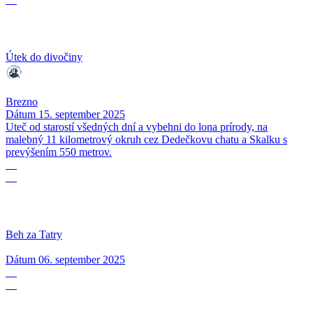
Útek do divočiny
Brezno
Dátum
15. september 2025
Uteč od starostí všedných dní a vybehni do lona prírody, na
malebný 11 kilometrový okruh cez Dedečkovu chatu a Skalku s
prevýšením 550 metrov.
06
09
Beh za Tatry
Dátum
06. september 2025
30
08