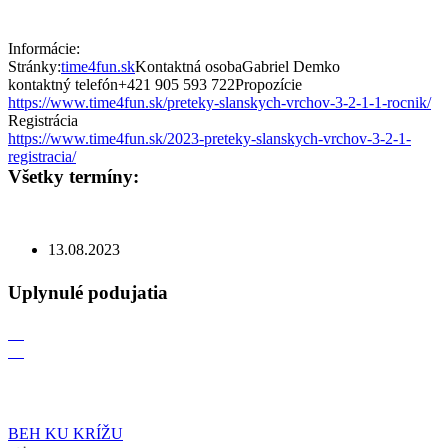
Informácie:
Stránky:
time4fun.sk
Kontaktná osoba
Gabriel Demko
kontaktný telefón
+421 905 593 722
Propozície
https://www.time4fun.sk/preteky-slanskych-vrchov-3-2-1-1-rocnik/
Registrácia
https://www.time4fun.sk/2023-preteky-slanskych-vrchov-3-2-1-
registracia/
Všetky termíny:
13.08.2023
Uplynulé podujatia
04
07
BEH KU KRÍŽU