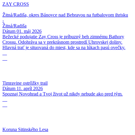
ZAY CROSS
Žitná/Radiša, okres Bánovce nad Bebravou na futbalovom ihrisku
-
Žitná/Radiša
Dátum
01. máj 2026
Bežecké podujatie Zay Cross je príbuzný beh zimnému Bathory
Crossu. Odohráva sa v prekrásnom prostredí Uhrovskej doliny.
Hlavná trať je situovaná do miest, kde sa na lúkach pasú ovečky.
11
04
Timravine ostrôžky trail
Dátum
11. apríl 2026
Spoznaj Novohrad a Tvoj život už nikdy nebude ako pred tým.
28
03
Koruna Sitinského Lesa