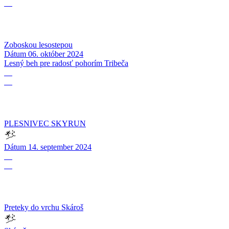
10
Zoboskou lesostepou
Dátum
06. október 2024
Lesný beh pre radosť pohorím Tribeča
14
09
PLESNIVEC SKYRUN
Dátum
14. september 2024
17
08
Preteky do vrchu Skároš