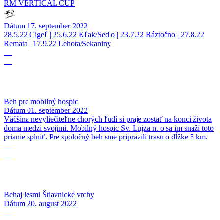
RM VERTICAL CUP
Dátum
17. september 2022
28.5.22 Cigeľ | 25.6.22 Kľak/Sedlo | 23.7.22 Ráztočno | 27.8.22
Remata | 17.9.22 Lehota/Sekaniny
01
09
Beh pre mobilný hospic
Dátum
01. september 2022
Väčšina nevyliečiteľne chorých ľudí si praje zostať na konci života
doma medzi svojimi. Mobilný hospic Sv. Lujza n. o sa im snaží toto
prianie splniť. Pre spoločný beh sme pripravili trasu o dĺžke 5 km.
20
08
Behaj lesmi Štiavnické vrchy
Dátum
20. august 2022
07