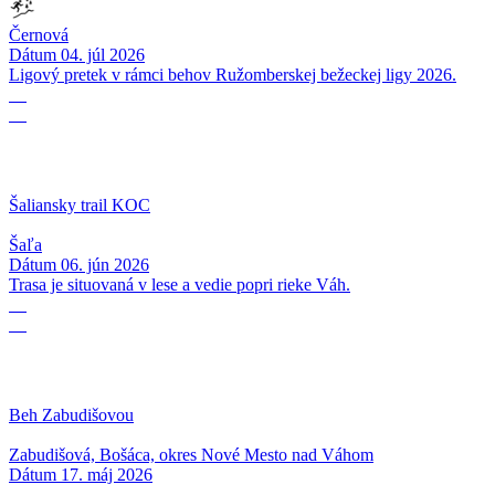
Černová
Dátum
04. júl 2026
Ligový pretek v rámci behov Ružomberskej bežeckej ligy 2026.
06
06
Šaliansky trail KOC
Šaľa
Dátum
06. jún 2026
Trasa je situovaná v lese a vedie popri rieke Váh.
17
05
Beh Zabudišovou
Zabudišová, Bošáca, okres Nové Mesto nad Váhom
Dátum
17. máj 2026
16