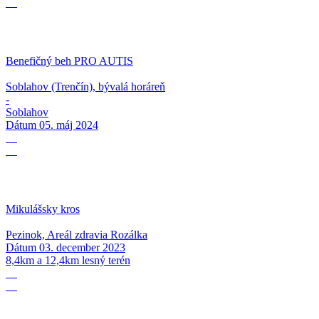
05
Benefičný beh PRO AUTIS
Soblahov (Trenčín), bývalá horáreň
-
Soblahov
Dátum
05. máj 2024
03
12
Mikulášsky kros
Pezinok, Areál zdravia Rozálka
Dátum
03. december 2023
8,4km a 12,4km lesný terén
14
10