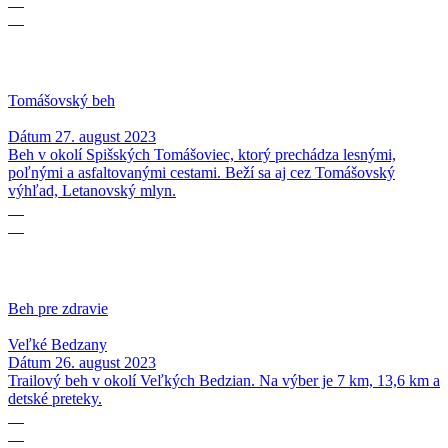
27
08
Tomášovský beh
Dátum
27. august 2023
Beh v okolí Spišských Tomášoviec, ktorý prechádza lesnými,
poľnými a asfaltovanými cestami. Beží sa aj cez Tomášovský
výhľad, Letanovský mlyn.
26
08
Beh pre zdravie
Veľké Bedzany
Dátum
26. august 2023
Trailový beh v okolí Veľkých Bedzian. Na výber je 7 km, 13,6 km a
detské preteky.
13
08