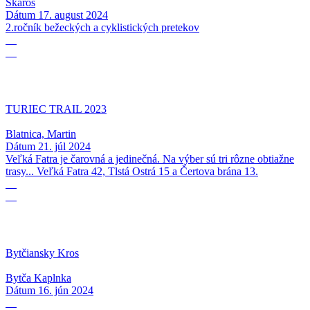
Skároš
Dátum
17. august 2024
2.ročník bežeckých a cyklistických pretekov
21
07
TURIEC TRAIL 2023
Blatnica, Martin
Dátum
21. júl 2024
Veľká Fatra je čarovná a jedinečná. Na výber sú tri rôzne obtiažne
trasy... Veľká Fatra 42, Tlstá Ostrá 15 a Čertova brána 13.
16
06
Bytčiansky Kros
Bytča Kaplnka
Dátum
16. jún 2024
19