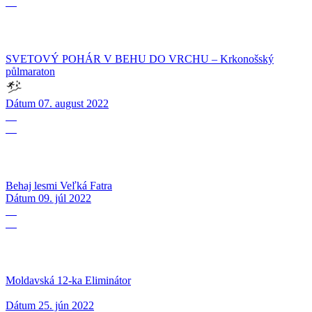
08
SVETOVÝ POHÁR V BEHU DO VRCHU – Krkonošský
půlmaraton
Dátum
07. august 2022
09
07
Behaj lesmi Veľká Fatra
Dátum
09. júl 2022
25
06
Moldavská 12-ka Eliminátor
Dátum
25. jún 2022