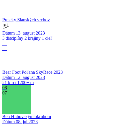
Preteky Slanských vrchov
Dátum
13. august 2023
3 disciplíny 2 krajiny 1 cieľ
12
08
Bear Foot Poľana SkyRace 2023
Dátum
12. august 2023
21 km / 1200+ m
08
07
Beh Hubovským okruhom
Dátum
08. júl 2023
11