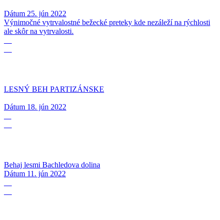
Dátum
25. jún 2022
Výnimočné vytrvalostné bežecké preteky kde nezáleží na rýchlosti
ale skôr na vytrvalosti.
18
06
LESNÝ BEH PARTIZÁNSKE
Dátum
18. jún 2022
11
06
Behaj lesmi Bachledova dolina
Dátum
11. jún 2022
05
06