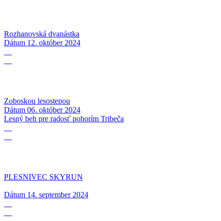
Rozhanovská dvanástka
Dátum
12. október 2024
06
10
Zoboskou lesostepou
Dátum
06. október 2024
Lesný beh pre radosť pohorím Tribeča
14
09
PLESNIVEC SKYRUN
Dátum
14. september 2024
17
08