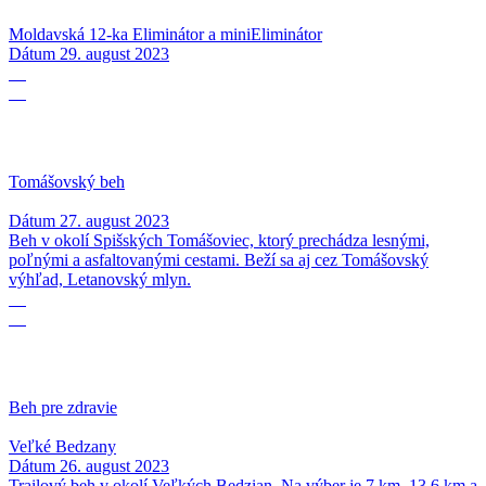
Moldavská 12-ka Eliminátor a miniEliminátor
Dátum
29. august 2023
27
08
Tomášovský beh
Dátum
27. august 2023
Beh v okolí Spišských Tomášoviec, ktorý prechádza lesnými,
poľnými a asfaltovanými cestami. Beží sa aj cez Tomášovský
výhľad, Letanovský mlyn.
26
08
Beh pre zdravie
Veľké Bedzany
Dátum
26. august 2023
Trailový beh v okolí Veľkých Bedzian. Na výber je 7 km, 13,6 km a