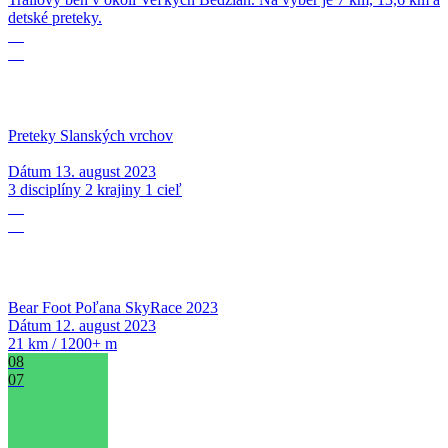
detské preteky.
13
08
Preteky Slanských vrchov
Dátum
13. august 2023
3 disciplíny 2 krajiny 1 cieľ
12
08
Bear Foot Poľana SkyRace 2023
Dátum
12. august 2023
21 km / 1200+ m
08
07