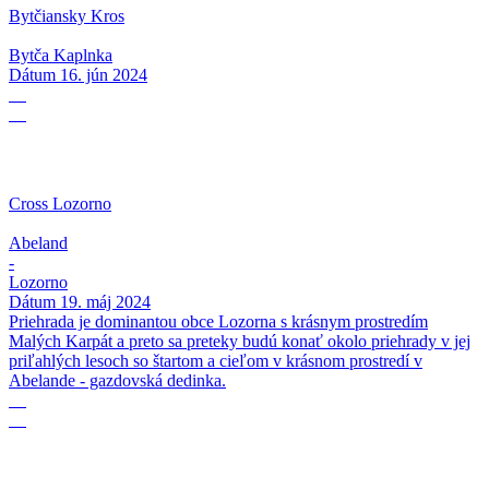
Bytčiansky Kros
Bytča Kaplnka
Dátum
16. jún 2024
19
05
Cross Lozorno
Abeland
-
Lozorno
Dátum
19. máj 2024
Priehrada je dominantou obce Lozorna s krásnym prostredím
Malých Karpát a preto sa preteky budú konať okolo priehrady v jej
priľahlých lesoch so štartom a cieľom v krásnom prostredí v
Abelande - gazdovská dedinka.
18
05