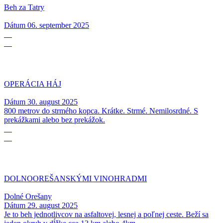
Beh za Tatry
Dátum
06. september 2025
30
08
OPERÁCIA HÁJ
Dátum
30. august 2025
800 metrov do strmého kopca. Krátke. Strmé. Nemilosrdné. S
prekážkami alebo bez prekážok.
29
08
DOLNOOREŠANSKÝMI VINOHRADMI
Dolné Orešany
Dátum
29. august 2025
Je to beh jednotlivcov na asfaltovej, lesnej a poľnej ceste. Beží sa