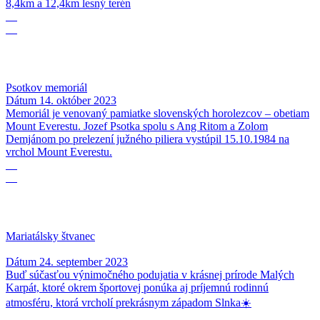
8,4km a 12,4km lesný terén
14
10
Psotkov memoriál
Dátum
14. október 2023
Memoriál je venovaný pamiatke slovenských horolezcov – obetiam
Mount Everestu. Jozef Psotka spolu s Ang Ritom a Zolom
Demjánom po prelezení južného piliera vystúpil 15.10.1984 na
vrchol Mount Everestu.
24
09
Mariatálsky štvanec
Dátum
24. september 2023
Buď súčasťou výnimočného podujatia v krásnej prírode Malých
Karpát, ktoré okrem športovej ponúka aj príjemnú rodinnú
atmosféru, ktorá vrcholí prekrásnym západom Slnka☀️
23