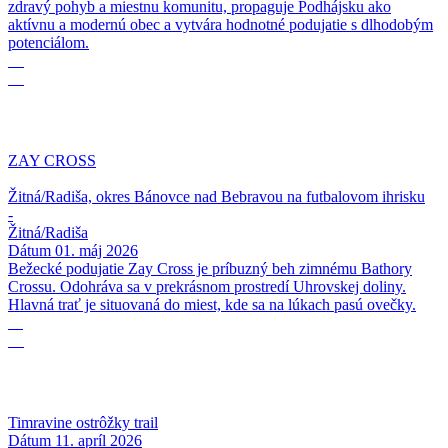
zdravý pohyb a miestnu komunitu, propaguje Podhájsku ako
aktívnu a modernú obec a vytvára hodnotné podujatie s dlhodobým
potenciálom.
01
05
ZAY CROSS
Žitná/Radiša, okres Bánovce nad Bebravou na futbalovom ihrisku
-
Žitná/Radiša
Dátum
01. máj 2026
Bežecké podujatie Zay Cross je príbuzný beh zimnému Bathory
Crossu. Odohráva sa v prekrásnom prostredí Uhrovskej doliny.
Hlavná trať je situovaná do miest, kde sa na lúkach pasú ovečky.
11
04
Timravine ostrôžky trail
Dátum
11. apríl 2026