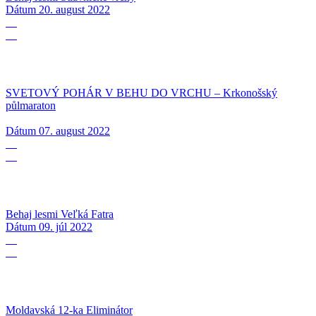
Dátum
20. august 2022
07
08
SVETOVÝ POHÁR V BEHU DO VRCHU – Krkonošský
půlmaraton
Dátum
07. august 2022
09
07
Behaj lesmi Veľká Fatra
Dátum
09. júl 2022
25
06
Moldavská 12-ka Eliminátor