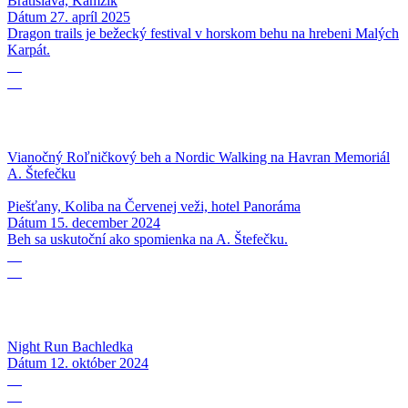
Bratislava, Kamzík
Dátum
27. apríl 2025
Dragon trails je bežecký festival v horskom behu na hrebeni Malých
Karpát.
15
12
Vianočný Roľničkový beh a Nordic Walking na Havran Memoriál
A. Štefečku
Piešťany, Koliba na Červenej veži, hotel Panoráma
Dátum
15. december 2024
Beh sa uskutoční ako spomienka na A. Štefečku.
12
10
Night Run Bachledka
Dátum
12. október 2024
12
10