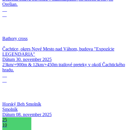
Orešian.
30
11
Bathory cross
Čachtice, okres Nové Mesto nad Váhom, budova "Expozície
LEGENDARIA"
Dátum
30. november 2025
23km/+900m & 12km/+450m trailové preteky v okolí Čachtického
hradu.
08
11
Horský Beh Smolník
Smolník
Dátum
08. november 2025
25
10