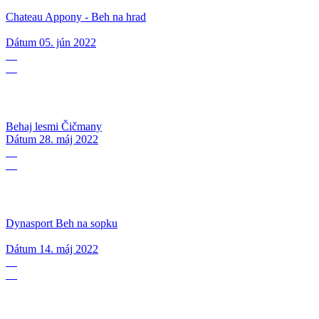
Chateau Appony - Beh na hrad
Dátum
05. jún 2022
28
05
Behaj lesmi Čičmany
Dátum
28. máj 2022
14
05
Dynasport Beh na sopku
Dátum
14. máj 2022
07
05