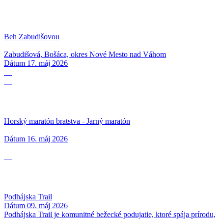
Beh Zabudišovou
Zabudišová, Bošáca, okres Nové Mesto nad Váhom
Dátum
17. máj 2026
16
05
Horský maratón bratstva - Jarný maratón
Dátum
16. máj 2026
09
05
Podhájska Trail
Dátum
09. máj 2026
Podhájska Trail je komunitné bežecké podujatie, ktoré spája prírodu,