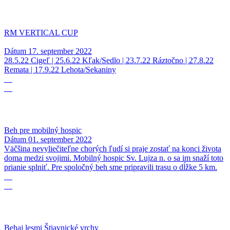
RM VERTICAL CUP
Dátum
17. september 2022
28.5.22 Cigeľ | 25.6.22 Kľak/Sedlo | 23.7.22 Ráztočno | 27.8.22
Remata | 17.9.22 Lehota/Sekaniny
01
09
Beh pre mobilný hospic
Dátum
01. september 2022
Väčšina nevyliečiteľne chorých ľudí si praje zostať na konci života
doma medzi svojimi. Mobilný hospic Sv. Lujza n. o sa im snaží toto
prianie splniť. Pre spoločný beh sme pripravili trasu o dĺžke 5 km.
20
08
Behaj lesmi Štiavnické vrchy