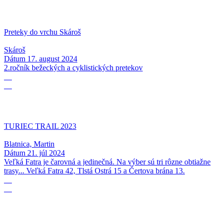
Preteky do vrchu Skároš
Skároš
Dátum
17. august 2024
2.ročník bežeckých a cyklistických pretekov
21
07
TURIEC TRAIL 2023
Blatnica, Martin
Dátum
21. júl 2024
Veľká Fatra je čarovná a jedinečná. Na výber sú tri rôzne obtiažne
trasy... Veľká Fatra 42, Tlstá Ostrá 15 a Čertova brána 13.
16
06