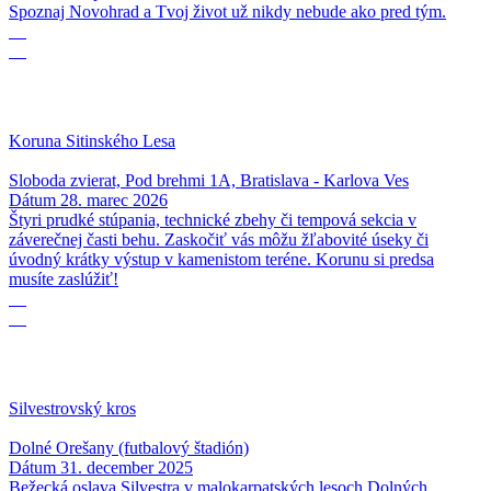
Spoznaj Novohrad a Tvoj život už nikdy nebude ako pred tým.
28
03
Koruna Sitinského Lesa
Sloboda zvierat, Pod brehmi 1A, Bratislava - Karlova Ves
Dátum
28. marec 2026
Štyri prudké stúpania, technické zbehy či tempová sekcia v
záverečnej časti behu. Zaskočiť vás môžu žľabovité úseky či
úvodný krátky výstup v kamenistom teréne. Korunu si predsa
musíte zaslúžiť!
31
12
Silvestrovský kros
Dolné Orešany (futbalový štadión)
Dátum
31. december 2025
Bežecká oslava Silvestra v malokarpatských lesoch Dolných