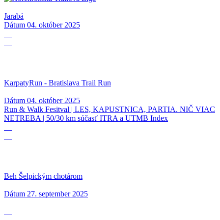
Jarabá
Dátum
04. október 2025
04
10
KarpatyRun - Bratislava Trail Run
Dátum
04. október 2025
Run & Walk Fesitval | LES, KAPUSTNICA, PARTIA. NIČ VIAC
NETREBA | 50/30 km súčasť ITRA a UTMB Index
27
09
Beh Šelpickým chotárom
Dátum
27. september 2025
21
09