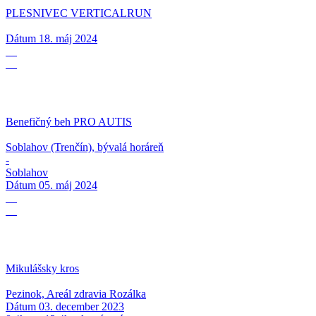
PLESNIVEC VERTICALRUN
Dátum
18. máj 2024
05
05
Benefičný beh PRO AUTIS
Soblahov (Trenčín), bývalá horáreň
-
Soblahov
Dátum
05. máj 2024
03
12
Mikulášsky kros
Pezinok, Areál zdravia Rozálka
Dátum
03. december 2023