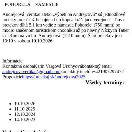
POHORELÁ - NÁMESTIE
Andrejcová
vertikal alebo „výbeh na Andrejcovú“ sú jednodňové
preteky pre súťaž behajúcu i do kopca kráčajúcu verejnosť. Trasa
pretekov dlhá 5,1 km vedie z námestia Pohorelej (750 mnm) po
modro značenom turistickom chodníku až po hlavný Nízkych Tatier
s cieľom na vrchu
Andrejcová
(1510 mnm). Štart pretekov je o
10:10 v sobotu 10.10.2026.
Informácie:
Kontaktná osoba
Karin Vargová Ursínyová
kontaktný email
andrejcovavertikal@gmail.com
kontaktný telefón
+421907297472
Propozície
https://pretekaj.sk/andrejcova2025
Všetky termíny:
10.10.2026
11.10.2025
12.10.2024
14.10.2023