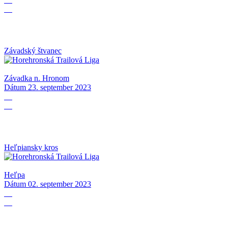
09
Závadský štvanec
Závadka n. Hronom
Dátum
23. september 2023
02
09
Heľpiansky kros
Heľpa
Dátum
02. september 2023
29
08