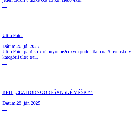
jeden okruh v dĺžke cca 13 km alebo 4km.
26
07
Ultra Fatra
Dátum
26. júl 2025
Ultra Fatra patrí k extrémnym bežeckým podujatiam na Slovensku v
kategórii ultra trail.
28
06
BEH „CEZ HORNOOREŠANSKÉ VŔŠKY“
Dátum
28. jún 2025
14
06