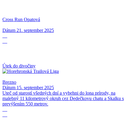
Cross Run Opatová
Dátum
21. september 2025
15
09
Útek do divočiny
Brezno
Dátum
15. september 2025
Uteč od starostí všedných dní a vybehni do lona prírody, na
malebný 11 kilometrový okruh cez Dedečkovu chatu a Skalku s
prevýšením 550 metrov.
06
09