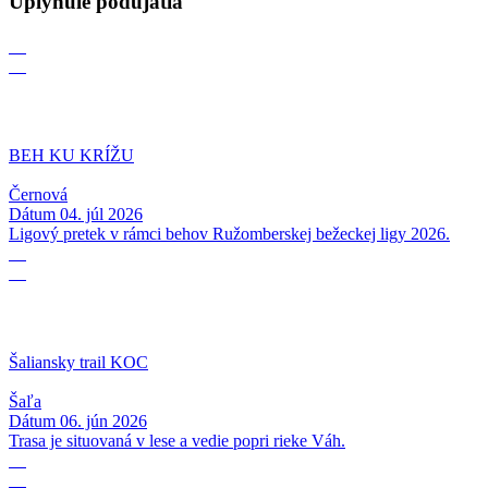
Uplynulé podujatia
04
07
BEH KU KRÍŽU
Černová
Dátum
04. júl 2026
Ligový pretek v rámci behov Ružomberskej bežeckej ligy 2026.
06
06
Šaliansky trail KOC
Šaľa
Dátum
06. jún 2026
Trasa je situovaná v lese a vedie popri rieke Váh.
17
05