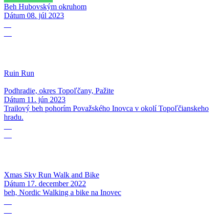
Beh Hubovským okruhom
Dátum
08. júl 2023
11
06
Ruin Run
Podhradie, okres Topoľčany, Pažite
Dátum
11. jún 2023
Trailový beh pohorím Považského Inovca v okolí Topoľčianskeho
hradu.
17
12
Xmas Sky Run Walk and Bike
Dátum
17. december 2022
beh, Nordic Walking a bike na Inovec
17
09