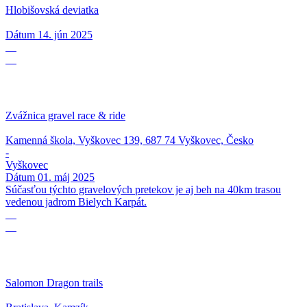
Hlobišovská deviatka
Dátum
14. jún 2025
01
05
Zvážnica gravel race & ride
Kamenná škola, Vyškovec 139, 687 74 Vyškovec, Česko
-
Vyškovec
Dátum
01. máj 2025
Súčasťou týchto gravelových pretekov je aj beh na 40km trasou
vedenou jadrom Bielych Karpát.
27
04
Salomon Dragon trails