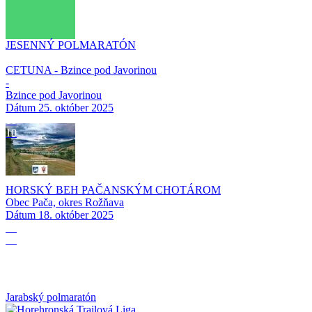
JESENNÝ POLMARATÓN
CETUNA - Bzince pod Javorinou
-
Bzince pod Javorinou
Dátum
25. október 2025
18
10
HORSKÝ BEH PAČANSKÝM CHOTÁROM
Obec Pača, okres Rožňava
Dátum
18. október 2025
04
10
Jarabský polmaratón