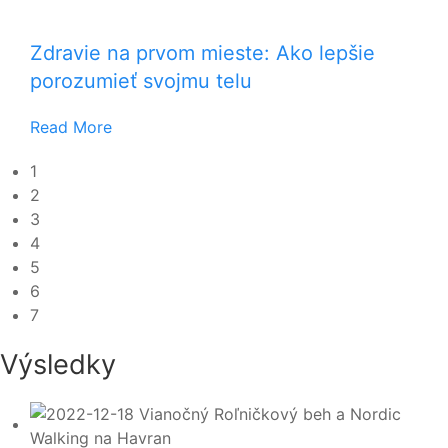
Zdravie na prvom mieste: Ako lepšie
porozumieť svojmu telu
Read More
1
2
3
4
5
6
7
Výsledky