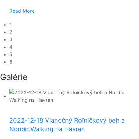
Read More
1
2
3
4
5
6
Galérie
2022-12-18 Vianočný Roľničkový beh a
Nordic Walking na Havran