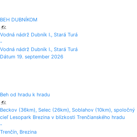
BEH DUBNÍKOM
Vodná nádrž Dubník I., Stará Turá
-
Vodná nádrž Dubník I., Stará Turá
Dátum
19. september 2026
17
10
Beh od hradu k hradu
Beckov (36km), Selec (26km), Soblahov (10km), spoločný
cieľ Lesopark Brezina v blízkosti Trenčianského hradu
-
Trenčín, Brezina