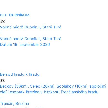
BEH DUBNÍKOM
Vodná nádrž Dubník I., Stará Turá
-
Vodná nádrž Dubník I., Stará Turá
Dátum
19. september 2026
17
10
Beh od hradu k hradu
Beckov (36km), Selec (26km), Soblahov (10km), spoločný
cieľ Lesopark Brezina v blízkosti Trenčianského hradu
-
Trenčín, Brezina