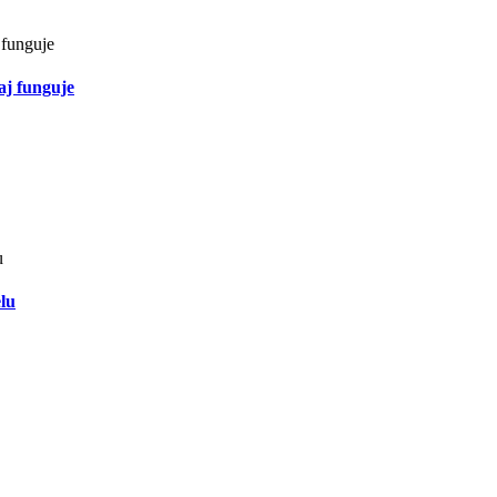
aj funguje
lu