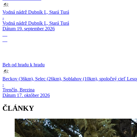
Vodná nádrž Dubník I., Stará Turá
-
Vodná nádrž Dubník I., Stará Turá
Dátum
19. september 2026
17
10
Beh od hradu k hradu
Beckov (36km), Selec (26km), Soblahov (10km), spoločný cieľ Lesop
-
Trenčín, Brezina
Dátum
17. október 2026
ČLÁNKY