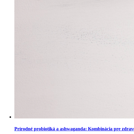
Prírodné probiotiká a ashwaganda: Kombinácia pre zdravé