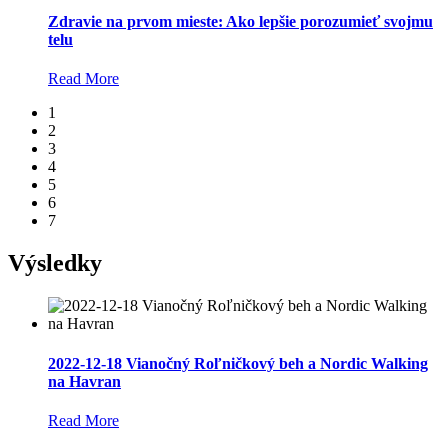
Zdravie na prvom mieste: Ako lepšie porozumieť svojmu
telu
Read More
1
2
3
4
5
6
7
Výsledky
2022-12-18 Vianočný Roľničkový beh a Nordic Walking
na Havran
Read More