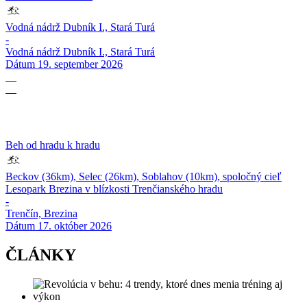
Vodná nádrž Dubník I., Stará Turá
-
Vodná nádrž Dubník I., Stará Turá
Dátum
19. september 2026
17
10
Beh od hradu k hradu
Beckov (36km), Selec (26km), Soblahov (10km), spoločný cieľ
Lesopark Brezina v blízkosti Trenčianského hradu
-
Trenčín, Brezina
Dátum
17. október 2026
ČLÁNKY