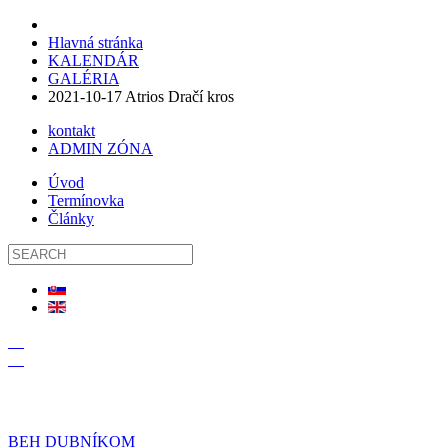
Hlavná stránka
KALENDÁR
GALÉRIA
2021-10-17 Atrios Dračí kros
kontakt
ADMIN ZÓNA
Úvod
Termínovka
Články
19
09
BEH DUBNÍKOM