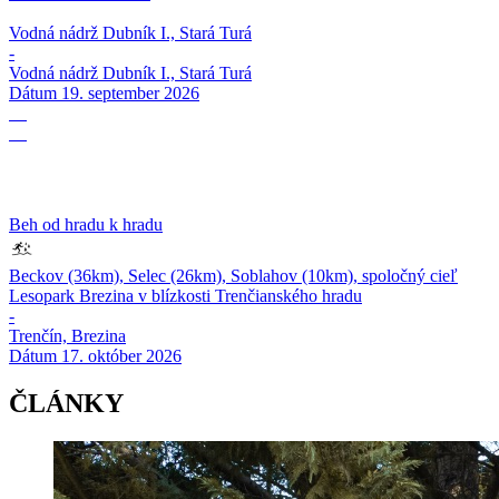
Vodná nádrž Dubník I., Stará Turá
-
Vodná nádrž Dubník I., Stará Turá
Dátum
19. september 2026
17
10
Beh od hradu k hradu
Beckov (36km), Selec (26km), Soblahov (10km), spoločný cieľ
Lesopark Brezina v blízkosti Trenčianského hradu
-
Trenčín, Brezina
Dátum
17. október 2026
ČLÁNKY