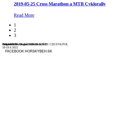
2019-05-25 Cross Marathon a MTB Cyklorally
Read More
1
2
3
Atrios KIDS - Dragon trails 18.6.2022
Dragon trails
GOLDEN TRAIL NATIONAL SERIES CZE/SVK/POL
Zoborskou lesostepou s Mitickou
18-19.6.2022
FACEBOOK HORSKYBEH.SK