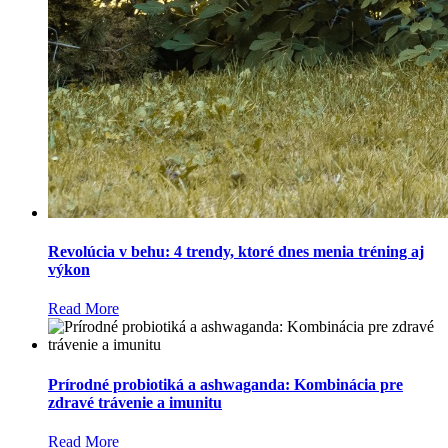
Revolúcia v behu: 4 trendy, ktoré dnes menia tréning aj
výkon
Read More
Prírodné probiotiká a ashwaganda: Kombinácia pre
zdravé trávenie a imunitu
Read More