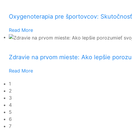
Oxygenoterapia pre športovcov: Skutočnosť
Read More
Zdravie na prvom mieste: Ako lepšie porozu
Read More
1
2
3
4
5
6
7