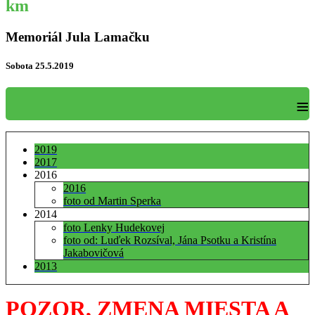
km
Memoriál Jula Lamačku
Sobota 25.5.2019
≡
2019
2017
2016
2016
foto od Martin Sperka
2014
foto Lenky Hudekovej
foto od: Luďek Rozsíval, Jána Psotku a Kristína
Jakabovičová
2013
POZOR, ZMENA MIESTA A