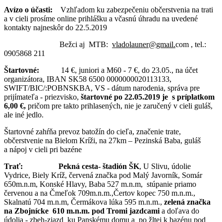
Avízo o účasti:
Vzhľadom ku zabezpečeniu občerstvenia na trati
a v cieli prosíme online prihlášku a včasnú úhradu na uvedené
kontakty najneskôr do 22.5.2019
Bežci aj MTB:
vladolauner@gmail.
com , tel.:
0905868 211
Štartovné:
14 €, juniori a M60 - 7 €, do 23.05., na účet
organizátora, IBAN SK58 6500 0000000020113133,
SWIFT/BIC/:POBNSKBA, VS - dátum narodenia, správa pre
prijímateľa - priezvisko,
štartovné po 22.05.2019 je s príplatkom
6,00 €,
pričom pre takto prihlasených, nie je zaručený v cieli guláš,
ale iné jedlo.
Štartovné zahŕňa prevoz batožín do cieľa, značenie trate,
občerstvenie na Bielom Kríži, na 27km – Pezinská Baba, guláš
a nápoj v cieli pri bazéne
Trať: Pekná cesta- štadión ŠK
, U Slivu, údolie
Vydrice, Biely Kríž, červená značka pod Malý Javorník, Somár
650m.n.m, Konské Hlavy, Baba 527 m.n.m, stúpanie priamo
červenou a na Čmeľok 709m.n.m.,Čertov kopec 750 m.n.m.,
Skalnatú 704 m.n.m, Čermákova lúka 595 m.n.m.,
zelená značka
na Zbojnícke 610 m.n.m. pod Tromi jazdcami
a doľava do
údolia - zbeh-zjazd ku Panskému domu a po žltej k bazénu pod