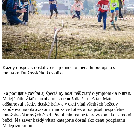
Každý dospelák dostal v cieli jedinečnú medailu podujatia s
motívom Dražovského kostolíka.
Na podujatie zavítal aj špeciálny hosť náš zlatý olympionik a Nitran,
Matej Tóth. Žiaľ choroba mu znemožnila štart. A tak Matej
odštartoval všetky detské behy a v cieli vítal všetkých bežcov,
zapózoval na obrovskom množstve fotiek a podpísal nespočetné
množstvo štartových čísel. Podal minimálne taký výkon ako samotní
bežci. Na záver každý víťaz kategórie dostal ako cenu podpísanú
Matejovu knihu.