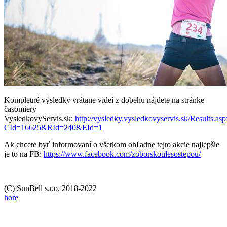
Kompletné výsledky vrátane videí z dobehu nájdete na stránke
časomiery
VysledkovyServis.sk:
http://vysledky.vysledkovyservis.sk/Results.as
CId=16625&RId=240&EId=1
Ak chcete byť informovaní o všetkom ohľadne tejto akcie najlepšie
je to na FB:
https://www.facebook.com/zoborskoulesostepou/
(C) SunBell s.r.o. 2018-2022
hore