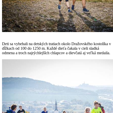
Deti sa vybehali na detských tratiach okolo Dražovského kostolíka v
dĺžkach od 100 do 1250 m. Každé dieťa čakala v cieli sladká
odmena a troch najrýchlejších chlapcov a dievčatá aj veľká medaila.