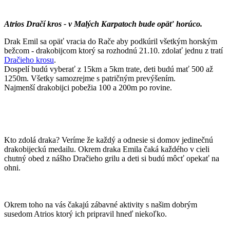
Atrios Dračí kros - v Malých Karpatoch bude opäť horúco.
Drak Emil sa opäť vracia do Rače aby podkúril všetkým horským
bežcom - drakobijcom ktorý sa rozhodnú 21.10. zdolať jednu z tratí
Dračieho krosu
.
Dospelí budú vyberať z 15km a 5km trate, deti budú mať 500 až
1250m. Všetky samozrejme s patričným prevýšením.
Najmenší drakobijci pobežia 100 a 200m po rovine.
Kto zdolá draka? Veríme že každý a odnesie si domov jedinečnú
drakobijeckú medailu. Okrem draka Emila čaká každého v cieli
chutný obed z nášho Dračieho grilu a deti si budú môcť opekať na
ohni.
Okrem toho na vás čakajú zábavné aktivity s našim dobrým
susedom Atrios ktorý ich pripravil hneď niekoľko.