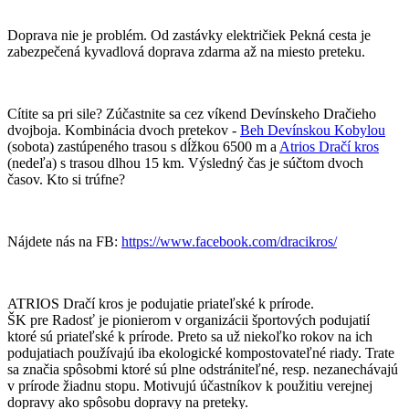
Doprava nie je problém. Od zastávky električiek Pekná cesta je
zabezpečená kyvadlová doprava zdarma až na miesto preteku.
Cítite sa pri sile? Zúčastnite sa cez víkend Devínskeho Dračieho
dvojboja. Kombinácia dvoch pretekov -
Beh Devínskou Kobylou
(sobota) zastúpeného trasou s dĺžkou 6500 m a
Atrios Dračí kros
(nedeľa) s trasou dlhou 15 km. Výsledný čas je súčtom dvoch
časov. Kto si trúfne?
Nájdete nás na FB
:
https://www.facebook.com/dracikros/
ATRIOS Dračí kros je podujatie priateľské k prírode.
ŠK pre Radosť je pionierom v organizácii športových podujatií
ktoré sú priateľské k prírode. Preto sa už niekoľko rokov na ich
podujatiach používajú iba ekologické kompostovateľné riady. Trate
sa značia spôsobmi ktoré sú plne odstrániteľné, resp. nezanechávajú
v prírode žiadnu stopu. Motivujú účastníkov k použitiu verejnej
dopravy ako spôsobu dopravy na preteky.