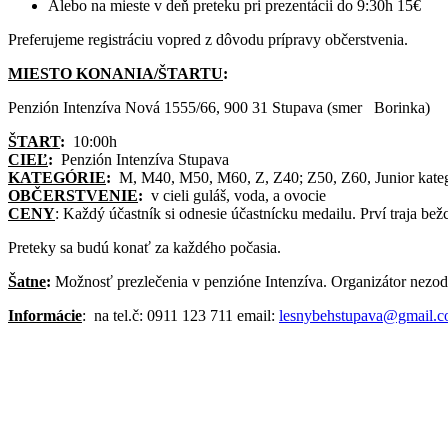
Alebo na mieste v deň preteku pri prezentácii do 9:30h 15€
Preferujeme registráciu vopred z dôvodu prípravy občerstvenia.
MIESTO KONANIA/ŠTARTU
:
Penzión Intenzíva Nová 1555/66, 900 31 Stupava (smer Borinka)
ŠTART
:
10:00h
CIEĽ
:
Penzión Intenzíva Stupava
KATEGÓRIE
:
M, M40, M50, M60, Z, Z40; Z50, Z60, Junior kategór
OBČERSTVENIE
:
v cieli guláš, voda, a ovocie
CENY
: Každý účastník si odnesie účastnícku medailu. Prví traja bež
Preteky sa budú konať za každého počasia.
Šatne
:
Možnosť prezlečenia v penzióne Intenzíva. Organizátor nezod
Informácie
: na tel.č: 0911 123 711 email:
lesnybehstupava@gmail.