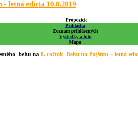
 - letná edícia 10.8.2019
Propozície
Prihláška
Zoznam prihlásených
Výsledky a foto
Mapa
lesného behu na
8. ročník
Behu na Pajštún – letná edíc