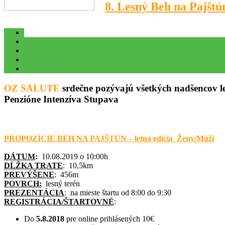
8. Lesný Beh na Pajštún
OZ SALUTE
srdečne pozývajú všetkých nadšencov 
Penzióne Intenzíva Stupava
PROPOZÍCIE BEH NA PAJŠTÚN – letná edícia Ženy/Muži
DÁTUM
:
10.08.2019 o 10:00h
DĹŽKA TRATE
: 10,5km
PREVÝŠENE
: 456m
POVRCH:
lesný terén
PREZENTÁCIA
: na mieste štartu od 8:00 do 9:30
REGISTRÁCIA/ŠTARTOVNÉ
:
Do
5.8.2018
pre online prihlásených 10€