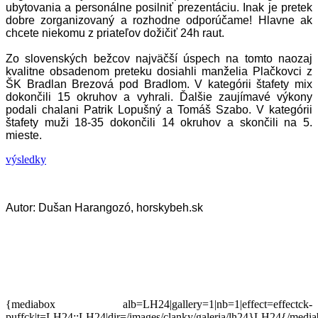
ubytovania a personálne posilniť prezentáciu. Inak je pretek
dobre zorganizovaný a rozhodne odporúčame! Hlavne ak
chcete niekomu z priateľov dožičiť 24h raut.
Zo slovenských bežcov najväčší úspech na tomto naozaj
kvalitne obsadenom preteku dosiahli manželia Plačkovci z
ŠK Bradlan Brezová pod Bradlom. V kategórii štafety mix
dokončili 15 okruhov a vyhrali. Ďalšie zaujímavé výkony
podali chalani Patrik Lopušný a Tomáš Szabo. V kategórii
štafety muži 18-35 dokončili 14 okruhov a skončili na 5.
mieste.
výsledky
Autor: Dušan Harangozó, horskybeh.sk
{mediabox alb=LH24|gallery=1|nb=1|effect=effectck-
puffck|t=LH24::LH24|dir=/images/clanky/galeria/lh24}LH24{/medi