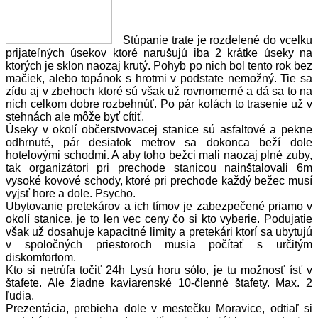
Stúpanie trate je rozdelené do vcelku
prijateľných úsekov ktoré narušujú iba 2 krátke úseky na
ktorých je sklon naozaj krutý. Pohyb po nich bol tento rok bez
mačiek, alebo topánok s hrotmi v podstate nemožný. Tie sa
zídu aj v zbehoch ktoré sú však už rovnomerné a dá sa to na
nich celkom dobre rozbehnúť. Po pár kolách to trasenie už v
stehnách ale môže byť cítiť.
Úseky v okolí občerstvovacej stanice sú asfaltové a pekne
odhrnuté, pár desiatok metrov sa dokonca beží dole
hotelovými schodmi. A aby toho bežci mali naozaj plné zuby,
tak organizátori pri prechode stanicou nainštalovali 6m
vysoké kovové schody, ktoré pri prechode každý bežec musí
vyjsť hore a dole. Psycho.
Ubytovanie pretekárov a ich tímov je zabezpečené priamo v
okolí stanice, je to len vec ceny čo si kto vyberie. Podujatie
však už dosahuje kapacitné limity a pretekári ktorí sa ubytujú
v spoločných priestoroch musia počítať s určitým
diskomfortom.
Kto si netrúfa točiť 24h Lysú horu sólo, je tu možnosť ísť v
štafete. Ale žiadne kaviarenské 10-členné štafety. Max. 2
ľudia.
Prezentácia, prebieha dole v mestečku Moravice, odtiaľ si