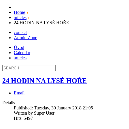
Home
articles
24 HODIN NA LYSÉ HOŘE
contact
Admin Zone
Úvod
Calendar
articles
24 HODIN NA LYSÉ HOŘE
Email
Details
Published: Tuesday, 30 January 2018 21:05
Written by
Super User
Hits: 5497