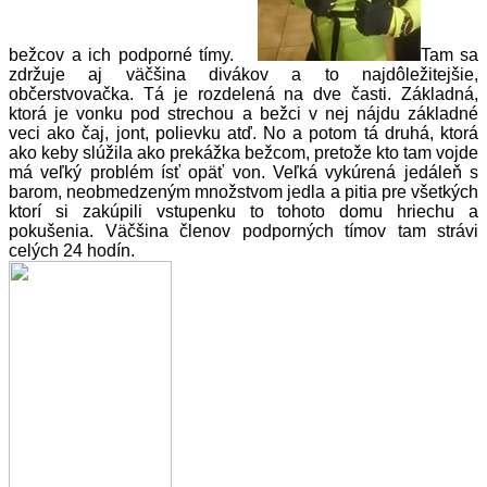
bežcov a ich podporné tímy.
Tam sa
zdržuje aj väčšina divákov a to najdôležitejšie,
občerstvovačka. Tá je rozdelená na dve časti. Základná,
ktorá je vonku pod strechou a bežci v nej nájdu základné
veci ako čaj, jont, polievku atď. No a potom tá druhá, ktorá
ako keby slúžila ako prekážka bežcom, pretože kto tam vojde
má veľký problém ísť opäť von. Veľká vykúrená jedáleň s
barom, neobmedzeným množstvom jedla a pitia pre všetkých
ktorí si zakúpili vstupenku to tohoto domu hriechu a
pokušenia. Väčšina členov podporných tímov tam strávi
celých 24 hodín.