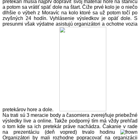
pretekári musia najprv dopraviť svoj materiál hore na stanicu
a potom sa vrátiť späť dole na štart. Čiže prvé kolo je o niečo
dlhšie o výbeh z Moravíc na kolo ktoré sa už potom točí po
zvyšných 24 hodín. Vyhlásenie výsledkov je opäť dole. S
presunmi však výdatne asistujú organizátori a ochotne vozia
pretekárov hore a dole.
Na trati sú 3 meracie body a časomiera zverejňuje priebežné
výsledky live a online. Takže podporný tím má vždy prehľad
o tom kde sa ich pretekár práve nachádza. Čakanie v rade
na prezentáciu (deň vopred) trvalo hodinu
Organizátori by mali rozhodne popracovať na organizácii