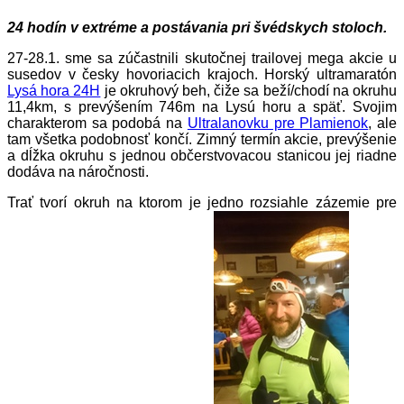
24 hodín v extréme a postávania pri švédskych stoloch.
27-28.1. sme sa zúčastnili skutočnej trailovej mega akcie u
susedov v česky hovoriacich krajoch. Horský ultramaratón
Lysá hora 24H
je okruhový beh, čiže sa beží/chodí na okruhu
11,4km, s prevýšením 746m na Lysú horu a späť. Svojim
charakterom sa podobá na
Ultralanovku pre Plamienok
, ale
tam všetka podobnosť končí. Zimný termín akcie, prevýšenie
a dĺžka okruhu s jednou občerstvovacou stanicou jej riadne
dodáva na náročnosti.
Trať tvorí okruh na ktorom je jedno rozsiahle zázemie pre