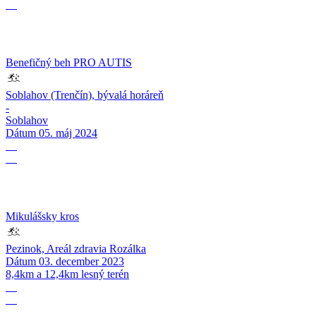
05
Benefičný beh PRO AUTIS
Soblahov (Trenčín), bývalá horáreň
-
Soblahov
Dátum
05. máj 2024
03
12
Mikulášsky kros
Pezinok, Areál zdravia Rozálka
Dátum
03. december 2023
8,4km a 12,4km lesný terén
14
10