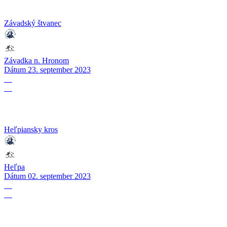
Závadský štvanec
Závadka n. Hronom
Dátum
23. september 2023
02
09
Heľpiansky kros
Heľpa
Dátum
02. september 2023
29
08