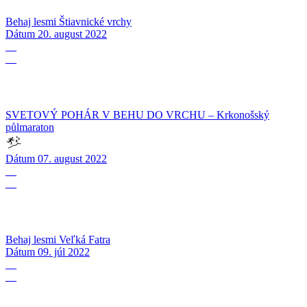
Behaj lesmi Štiavnické vrchy
Dátum
20. august 2022
07
08
SVETOVÝ POHÁR V BEHU DO VRCHU – Krkonošský
půlmaraton
Dátum
07. august 2022
09
07
Behaj lesmi Veľká Fatra
Dátum
09. júl 2022
25
06