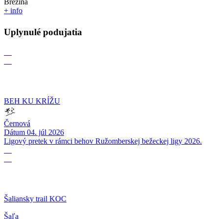
Brezina
+ info
Uplynulé podujatia
04
07
BEH KU KRÍŽU
Černová
Dátum
04. júl 2026
Ligový pretek v rámci behov Ružomberskej bežeckej ligy 2026.
06
06
Šaliansky trail KOC
Šaľa