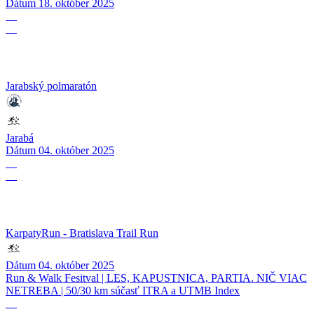
Dátum
18. október 2025
04
10
Jarabský polmaratón
Jarabá
Dátum
04. október 2025
04
10
KarpatyRun - Bratislava Trail Run
Dátum
04. október 2025
Run & Walk Fesitval | LES, KAPUSTNICA, PARTIA. NIČ VIAC
NETREBA | 50/30 km súčasť ITRA a UTMB Index
27