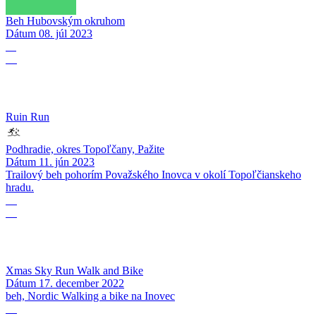
Beh Hubovským okruhom
Dátum
08. júl 2023
11
06
Ruin Run
Podhradie, okres Topoľčany, Pažite
Dátum
11. jún 2023
Trailový beh pohorím Považského Inovca v okolí Topoľčianskeho
hradu.
17
12
Xmas Sky Run Walk and Bike
Dátum
17. december 2022
beh, Nordic Walking a bike na Inovec
17