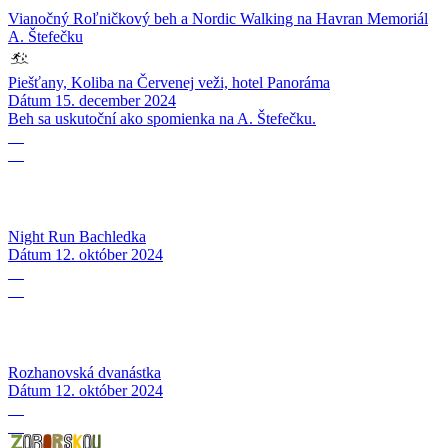
Vianočný Roľničkový beh a Nordic Walking na Havran Memoriál
A. Štefečku
Piešťany, Koliba na Červenej veži, hotel Panoráma
Dátum
15. december 2024
Beh sa uskutoční ako spomienka na A. Štefečku.
12
10
Night Run Bachledka
Dátum
12. október 2024
12
10
Rozhanovská dvanástka
Dátum
12. október 2024
06
10