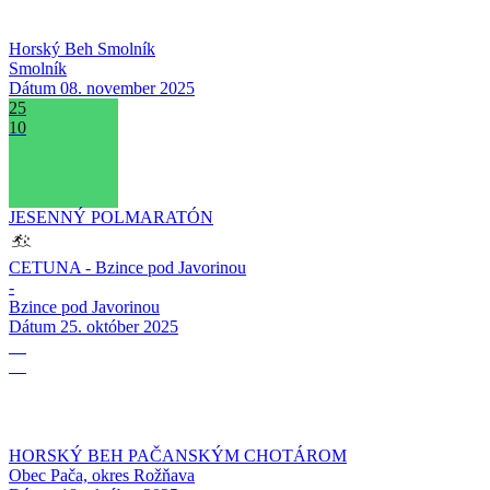
Horský Beh Smolník
Smolník
Dátum
08. november 2025
25
10
JESENNÝ POLMARATÓN
CETUNA - Bzince pod Javorinou
-
Bzince pod Javorinou
Dátum
25. október 2025
18
10
HORSKÝ BEH PAČANSKÝM CHOTÁROM
Obec Pača, okres Rožňava