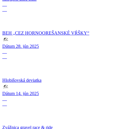
28
06
BEH „CEZ HORNOOREŠANSKÉ VŔŠKY“
Dátum
28. jún 2025
14
06
Hlobišovská deviatka
Dátum
14. jún 2025
01
05
Zvážnica gravel race & ride