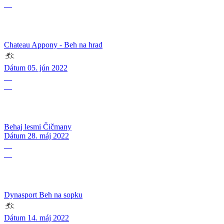
06
Chateau Appony - Beh na hrad
Dátum
05. jún 2022
28
05
Behaj lesmi Čičmany
Dátum
28. máj 2022
14
05
Dynasport Beh na sopku
Dátum
14. máj 2022