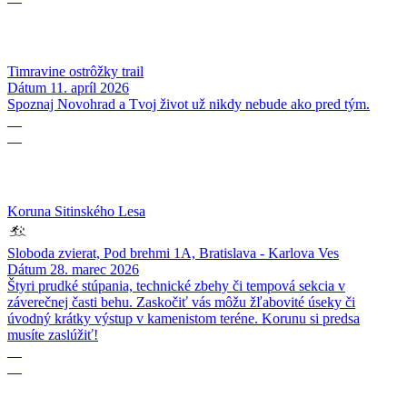
Timravine ostrôžky trail
Dátum
11. apríl 2026
Spoznaj Novohrad a Tvoj život už nikdy nebude ako pred tým.
28
03
Koruna Sitinského Lesa
Sloboda zvierat, Pod brehmi 1A, Bratislava - Karlova Ves
Dátum
28. marec 2026
Štyri prudké stúpania, technické zbehy či tempová sekcia v
záverečnej časti behu. Zaskočiť vás môžu žľabovité úseky či
úvodný krátky výstup v kamenistom teréne. Korunu si predsa
musíte zaslúžiť!
31
12