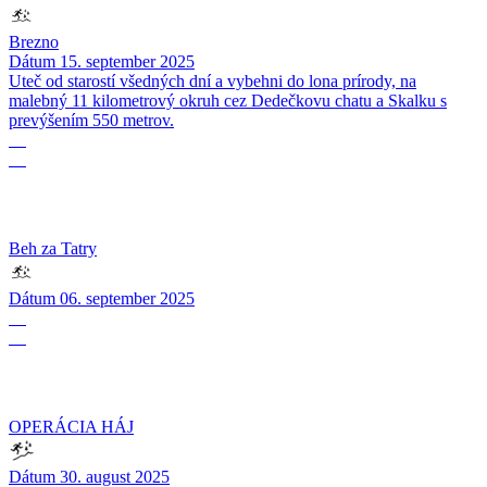
Brezno
Dátum
15. september 2025
Uteč od starostí všedných dní a vybehni do lona prírody, na
malebný 11 kilometrový okruh cez Dedečkovu chatu a Skalku s
prevýšením 550 metrov.
06
09
Beh za Tatry
Dátum
06. september 2025
30
08
OPERÁCIA HÁJ
Dátum
30. august 2025