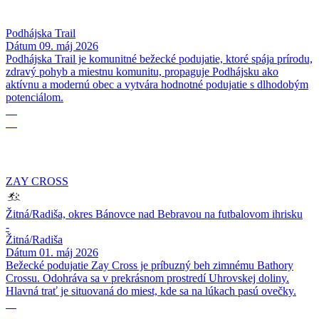
Podhájska Trail
Dátum
09. máj 2026
Podhájska Trail je komunitné bežecké podujatie, ktoré spája prírodu,
zdravý pohyb a miestnu komunitu, propaguje Podhájsku ako
aktívnu a modernú obec a vytvára hodnotné podujatie s dlhodobým
potenciálom.
01
05
ZAY CROSS
Žitná/Radiša, okres Bánovce nad Bebravou na futbalovom ihrisku
-
Žitná/Radiša
Dátum
01. máj 2026
Bežecké podujatie Zay Cross je príbuzný beh zimnému Bathory
Crossu. Odohráva sa v prekrásnom prostredí Uhrovskej doliny.
Hlavná trať je situovaná do miest, kde sa na lúkach pasú ovečky.
11
04