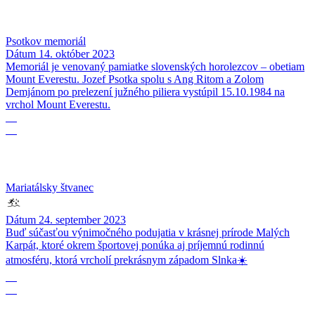
Psotkov memoriál
Dátum
14. október 2023
Memoriál je venovaný pamiatke slovenských horolezcov – obetiam
Mount Everestu. Jozef Psotka spolu s Ang Ritom a Zolom
Demjánom po prelezení južného piliera vystúpil 15.10.1984 na
vrchol Mount Everestu.
24
09
Mariatálsky štvanec
Dátum
24. september 2023
Buď súčasťou výnimočného podujatia v krásnej prírode Malých
Karpát, ktoré okrem športovej ponúka aj príjemnú rodinnú
atmosféru, ktorá vrcholí prekrásnym západom Slnka☀️
23
09