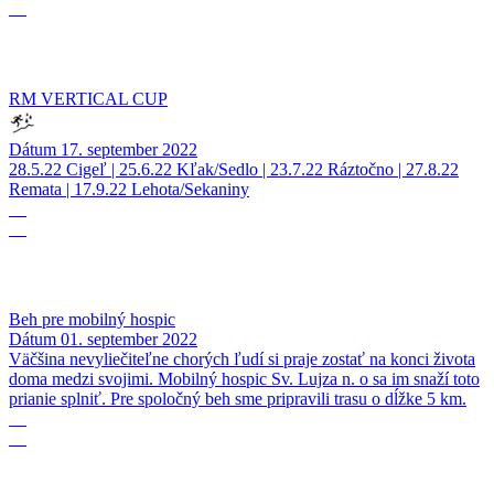
09
RM VERTICAL CUP
Dátum
17. september 2022
28.5.22 Cigeľ | 25.6.22 Kľak/Sedlo | 23.7.22 Ráztočno | 27.8.22
Remata | 17.9.22 Lehota/Sekaniny
01
09
Beh pre mobilný hospic
Dátum
01. september 2022
Väčšina nevyliečiteľne chorých ľudí si praje zostať na konci života
doma medzi svojimi. Mobilný hospic Sv. Lujza n. o sa im snaží toto
prianie splniť. Pre spoločný beh sme pripravili trasu o dĺžke 5 km.
20
08