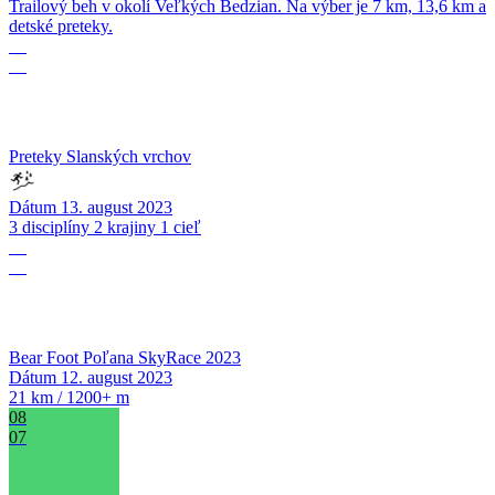
Trailový beh v okolí Veľkých Bedzian. Na výber je 7 km, 13,6 km a
detské preteky.
13
08
Preteky Slanských vrchov
Dátum
13. august 2023
3 disciplíny 2 krajiny 1 cieľ
12
08
Bear Foot Poľana SkyRace 2023
Dátum
12. august 2023
21 km / 1200+ m
08
07