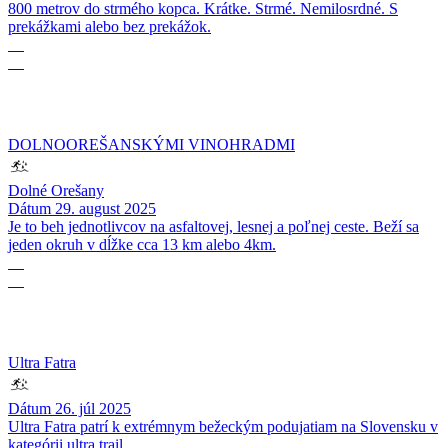
800 metrov do strmého kopca. Krátke. Strmé. Nemilosrdné. S
prekážkami alebo bez prekážok.
29
08
DOLNOOREŠANSKÝMI VINOHRADMI
Dolné Orešany
Dátum
29. august 2025
Je to beh jednotlivcov na asfaltovej, lesnej a poľnej ceste. Beží sa
jeden okruh v dĺžke cca 13 km alebo 4km.
26
07
Ultra Fatra
Dátum
26. júl 2025
Ultra Fatra patrí k extrémnym bežeckým podujatiam na Slovensku v
kategórii ultra trail.