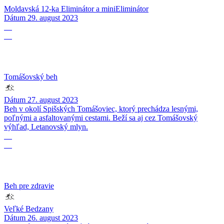
Moldavská 12-ka Eliminátor a miniEliminátor
Dátum
29. august 2023
27
08
Tomášovský beh
Dátum
27. august 2023
Beh v okolí Spišských Tomášoviec, ktorý prechádza lesnými,
poľnými a asfaltovanými cestami. Beží sa aj cez Tomášovský
výhľad, Letanovský mlyn.
26
08
Beh pre zdravie
Veľké Bedzany
Dátum
26. august 2023