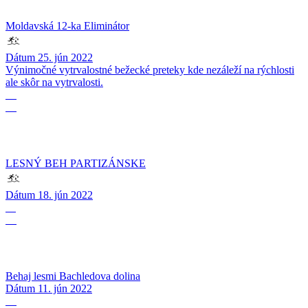
Moldavská 12-ka Eliminátor
Dátum
25. jún 2022
Výnimočné vytrvalostné bežecké preteky kde nezáleží na rýchlosti
ale skôr na vytrvalosti.
18
06
LESNÝ BEH PARTIZÁNSKE
Dátum
18. jún 2022
11
06
Behaj lesmi Bachledova dolina
Dátum
11. jún 2022
05