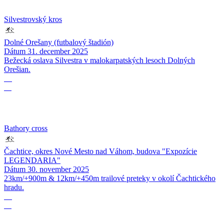
Silvestrovský kros
Dolné Orešany (futbalový štadión)
Dátum
31. december 2025
Bežecká oslava Silvestra v malokarpatských lesoch Dolných
Orešian.
30
11
Bathory cross
Čachtice, okres Nové Mesto nad Váhom, budova "Expozície
LEGENDARIA"
Dátum
30. november 2025
23km/+900m & 12km/+450m trailové preteky v okolí Čachtického
hradu.
08
11