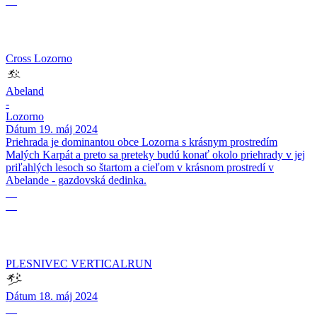
05
Cross Lozorno
Abeland
-
Lozorno
Dátum
19. máj 2024
Priehrada je dominantou obce Lozorna s krásnym prostredím
Malých Karpát a preto sa preteky budú konať okolo priehrady v jej
priľahlých lesoch so štartom a cieľom v krásnom prostredí v
Abelande - gazdovská dedinka.
18
05
PLESNIVEC VERTICALRUN
Dátum
18. máj 2024
05