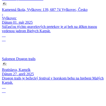
Kamenná škola, Vyškovec 139, 687 74 Vyškovec, Česko
-
Vyškovec
Dátum
01. máj 2025
Súčasťou týchto gravelových pretekov je aj beh na 40km trasou
vedenou jadrom Bielych Karpát.
27
04
Salomon Dragon trails
Bratislava, Kamzík
Dátum
27. apríl 2025
Dragon trails je bežecký festival v horskom behu na hrebeni Malých
Karpát.
15
12