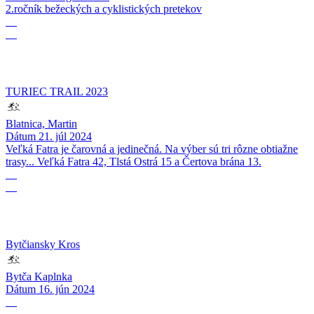
2.ročník bežeckých a cyklistických pretekov
21
07
TURIEC TRAIL 2023
Blatnica, Martin
Dátum
21. júl 2024
Veľká Fatra je čarovná a jedinečná. Na výber sú tri rôzne obtiažne
trasy... Veľká Fatra 42, Tlstá Ostrá 15 a Čertova brána 13.
16
06
Bytčiansky Kros
Bytča Kaplnka
Dátum
16. jún 2024
19