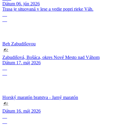
Dátum
06. jún 2026
Trasa je situovaná v lese a vedie popri rieke Váh.
17
05
Beh Zabudišovou
Zabudišová, Bošáca, okres Nové Mesto nad Váhom
Dátum
17. máj 2026
16
05
Horský maratón bratstva - Jarný maratón
Dátum
16. máj 2026
09
05