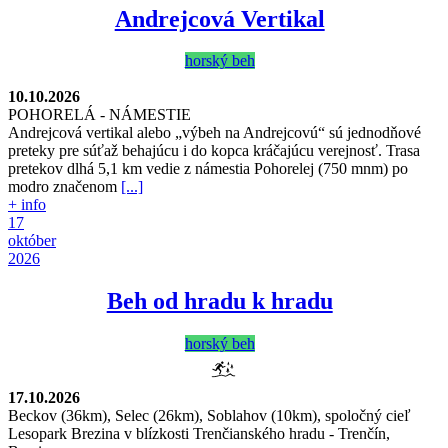
Andrejcová Vertikal
horský beh
10.10.2026
POHORELÁ - NÁMESTIE
Andrejcová vertikal alebo „výbeh na Andrejcovú“ sú jednodňové
preteky pre súťaž behajúcu i do kopca kráčajúcu verejnosť. Trasa
pretekov dlhá 5,1 km vedie z námestia Pohorelej (750 mnm) po
modro značenom
[...]
+ info
17
október
2026
Beh od hradu k hradu
horský beh
17.10.2026
Beckov (36km), Selec (26km), Soblahov (10km), spoločný cieľ
Lesopark Brezina v blízkosti Trenčianského hradu
-
Trenčín,