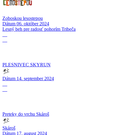
Zoboskou lesostepou
Dátum
06. október 2024
Lesný beh pre radosť pohorím Tribeča
14
09
PLESNIVEC SKYRUN
Dátum
14. september 2024
17
08
Preteky do vrchu Skároš
Skároš
Dátum
17. august 2024