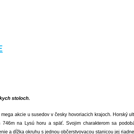
E
kych stoloch.
ej mega akcie u susedov v česky hovoriacich krajoch. Horský u
ím 746m na Lysú horu a späť. Svojim charakterom sa podo
nie a dĺžka okruhu s jednou občerstvovacou stanicou jej riadn