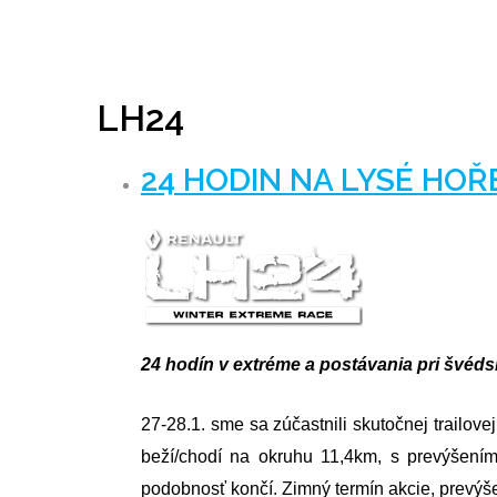
LH24
24 HODIN NA LYSÉ HOŘ
24 hodín v extréme a postávania pri švéds
27-28.1. sme sa zúčastnili skutočnej trailov
beží/chodí na okruhu 11,4km, s prevýšen
podobnosť končí. Zimný termín akcie, prevýše