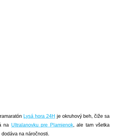
ltramaratón
Lysá hora 24H
je okruhový beh, čiže sa
bá na
Ultralanovku pre Plamienok
, ale tam všetka
e dodáva na náročnosti.